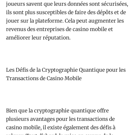
joueurs savent que leurs données sont sécurisées,
ils sont plus susceptibles de faire des dépôts et de
jouer sur la plateforme. Cela peut augmenter les
revenus des entreprises de casino mobile et
améliorer leur réputation.
Les Défis de la Cryptographie Quantique pour les
Transactions de Casino Mobile
Bien que la cryptographie quantique offre
plusieurs avantages pour les transactions de
casino mobile, il existe également des défis à