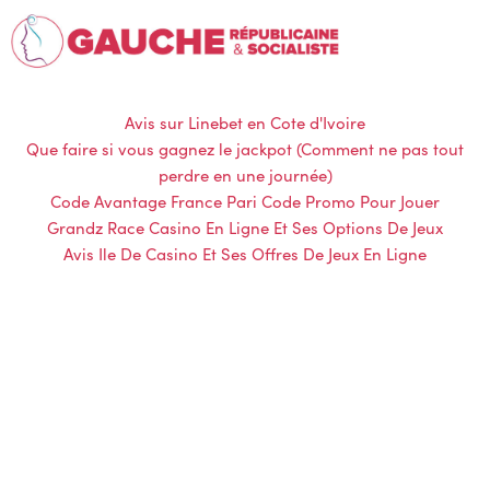
Avis sur Linebet en Cote d'Ivoire
Que faire si vous gagnez le jackpot (Comment ne pas tout
perdre en une journée)
Code Avantage France Pari Code Promo Pour Jouer
Grandz Race Casino En Ligne Et Ses Options De Jeux
Avis Ile De Casino Et Ses Offres De Jeux En Ligne