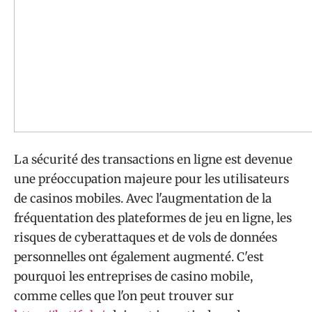
La sécurité des transactions en ligne est devenue
une préoccupation majeure pour les utilisateurs
de casinos mobiles. Avec l'augmentation de la
fréquentation des plateformes de jeu en ligne, les
risques de cyberattaques et de vols de données
personnelles ont également augmenté. C'est
pourquoi les entreprises de casino mobile,
comme celles que l'on peut trouver sur