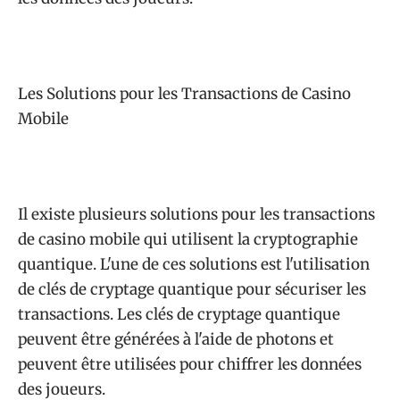
Les Solutions pour les Transactions de Casino
Mobile
Il existe plusieurs solutions pour les transactions
de casino mobile qui utilisent la cryptographie
quantique. L'une de ces solutions est l'utilisation
de clés de cryptage quantique pour sécuriser les
transactions. Les clés de cryptage quantique
peuvent être générées à l'aide de photons et
peuvent être utilisées pour chiffrer les données
des joueurs.