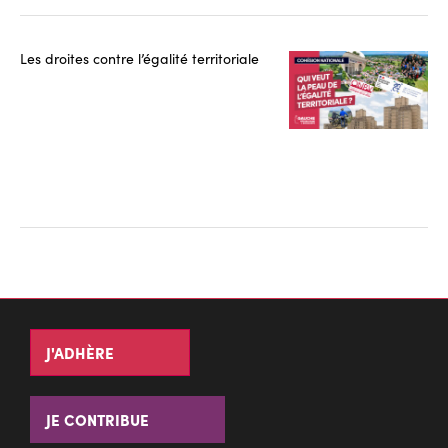
Les droites contre l’égalité territoriale
J'ADHÈRE
JE CONTRIBUE