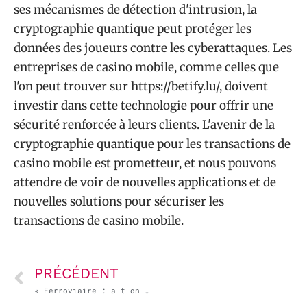
ses mécanismes de détection d'intrusion, la
cryptographie quantique peut protéger les
données des joueurs contre les cyberattaques. Les
entreprises de casino mobile, comme celles que
l'on peut trouver sur https://betify.lu/, doivent
investir dans cette technologie pour offrir une
sécurité renforcée à leurs clients. L'avenir de la
cryptographie quantique pour les transactions de
casino mobile est prometteur, et nous pouvons
attendre de voir de nouvelles applications et de
nouvelles solutions pour sécuriser les
transactions de casino mobile.
PRÉCÉDENT
« Ferroviaire : a-t-on abandonné le centre de la France ? » – France Culture, la question du jour, avec Chloé Petat [podcast et vidéo]