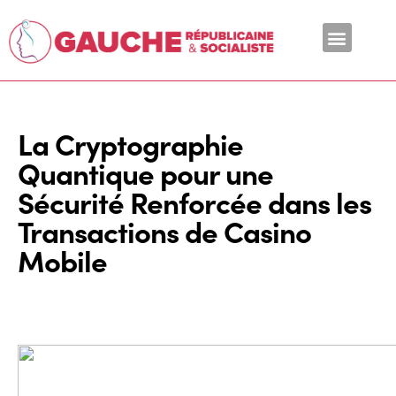
En ce moment
La Cryptographie
Quantique pour une
Sécurité Renforcée dans les
Transactions de Casino
Mobile