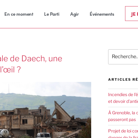
JE
En ce moment
Le Parti
Agir
Événements
iale de Daech, une
’œil ?
ARTICLES R
Incendies de l’
et devoir d’anti
À Grenoble, la 
passeront pas
Projet de loi co
danger de la fr