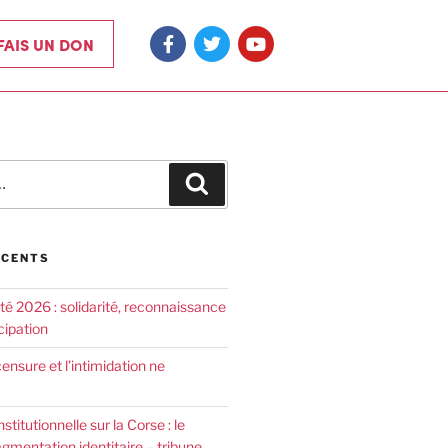
 FAIS UN DON
ÉCENTS
été 2026 : solidarité, reconnaissance
cipation
censure et l’intimidation ne
nstitutionnelle sur la Corse : le
agmentation identitaire – tribune