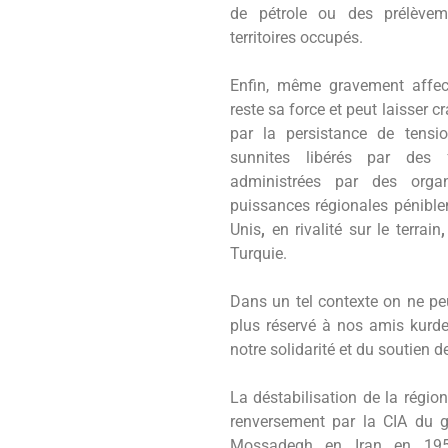
de pétrole ou des prélèvem
territoires occupés.
Enfin, même gravement affec
reste sa force et peut laisser c
par la persistance de tension
sunnites libérés par des 
administrées par des organ
puissances régionales péniblem
Unis
,
en rivalité sur le terrain
Turquie.
Dans un tel contexte on ne peut
plus réservé à nos amis kurd
notre solidarité et du soutien d
La déstabilisation de la région
renversement par la CIA du 
Mossadegh en Iran en 1953