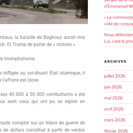
d’Emmanuel Ma
« Le communaut
vote de consci
Nous défendons 
entaux, la bataille de Baghouz aurait mis
Loi, c’est le pr
h. Et Trump de parler de « victoire ».
 de triomphalisme.
ARCHIVES
te infligée au soi-disant État islamique, il
juillet 2026
l’affaire est close.
juin 2026
de ses 40 000 à 50 000 combattants a été
mai 2026
x sont ceux qui ont pu se replier en
avril 2026
mars 2026
suite compter sur un trésor de guerre de
s de dollars constitué à partir de ventes
février 2026