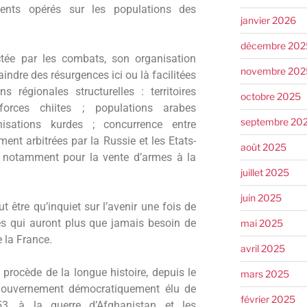
ents opérés sur les populations des
janvier 2026
décembre 202
tée par les combats, son organisation
novembre 202
raindre des résurgences ici ou là facilitées
s régionales structurelles : territoires
octobre 2025
forces chiites ; populations arabes
septembre 20
isations kurdes ; concurrence entre
ent arbitrées par la Russie et les Etats-
août 2025
,
notamment pour la vente d’armes à la
juillet 2025
juin 2025
 être qu’inquiet sur l’avenir une fois de
es qui auront plus que jamais besoin de
mai 2025
e la France.
avril 2025
 procède de la longue histoire, depuis le
mars 2025
gouvernement démocratiquement élu de
février 2025
, à la guerre d’Afghanistan et les