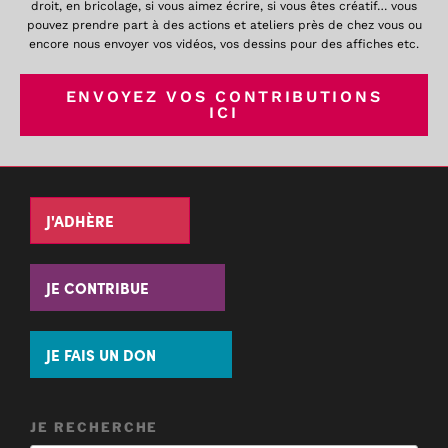
droit, en bricolage, si vous aimez écrire, si vous êtes créatif… vous
pouvez prendre part à des actions et ateliers près de chez vous ou
encore nous envoyer vos vidéos, vos dessins pour des affiches etc.
ENVOYEZ VOS CONTRIBUTIONS
ICI
J'ADHÈRE
JE CONTRIBUE
JE FAIS UN DON
JE RECHERCHE