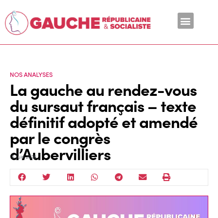
En ce moment
NOS ANALYSES
La gauche au rendez-vous
du sursaut français – texte
définitif adopté et amendé
par le congrès
d’Aubervilliers
15 Juin 2026