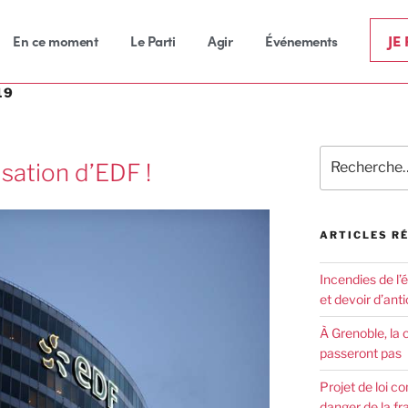
JE
En ce moment
Le Parti
Agir
Événements
19
tisation d’EDF !
ARTICLES R
Incendies de l’
et devoir d’anti
À Grenoble, la 
passeront pas
Projet de loi co
danger de la fr