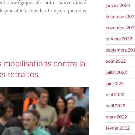
ent stratégique de notre souveraineté
janvier 2023
dispensable à tous les français que nous
décembre 202
novembre 202
octobre 2022
septembre 20
août 2022
 mobilisations contre la
juillet 2022
s retraites
juin 2022
mai 2022
avril 2022
mars 2022
février 2022