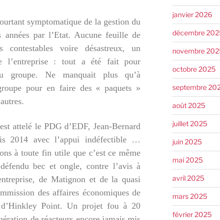
janvier 2026
pourtant symptomatique de la gestion du
décembre 202
 années par l’Etat. Aucune feuille de
ls contestables voire désastreux, un
novembre 202
 l’entreprise : tout a été fait pour
octobre 2025
 du groupe. Ne manquait plus qu’à
septembre 20
 groupe pour en faire des « paquets »
 autres.
août 2025
juillet 2025
’est attelé le PDG d’EDF, Jean-Bernard
is 2014 avec l’appui indéfectible …
juin 2025
s à toute fin utile que c’est ce même
mai 2025
défendu bec et ongle, contre l’avis à
avril 2025
entreprise, de Matignon et de la quasi
ommission des affaires économiques de
mars 2025
 d’Hinkley Point. Un projet fou à 20
février 2025
nération de réacteurs encore jamais mis