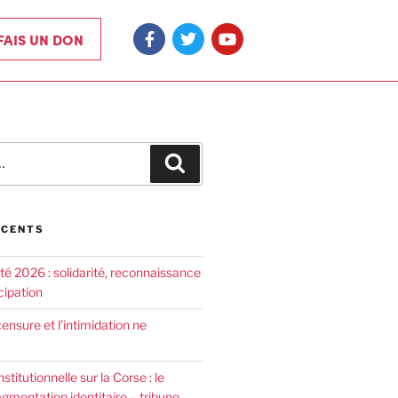
 FAIS UN DON
ÉCENTS
été 2026 : solidarité, reconnaissance
cipation
censure et l’intimidation ne
nstitutionnelle sur la Corse : le
agmentation identitaire – tribune