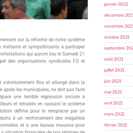
janvier 2022
décembre 202
novembre 202
octobre 2021
nement sur la réforme de notre système
s militants et sympathisants à participer
septembre 20
ifestations qui auront lieu le Samedi 21
août 2021
pel des organisations syndicales FO et
juillet 2021
juin 2021
t volontairement flou et allongé dans la
sé après les municipales, ne doit pas faire
mai 2021
épare une terrible régression sociale à
avril 2021
illeurs et retraités en cassant le système
station définie pour le remplacer par un
mars 2021
nduira à un renforcement des inégalités
février 2021
sionnelles et à une baisse massive pour
La situation financière de nos régimes de