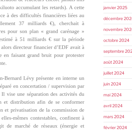
kiluoto accumulant les retards). A cette
janvier 2025
 à des difficultés financières liées au
décembre 202
llement 37 milliards €), cherchait à
novembre 202
res pour son plan « grand carénage »
estimé à 51 milliards € sur la période
octobre 2024
lors directeur financier d’EDF avait à
septembre 20
e en faisant grand bruit pour protester
août 2024
nte.
juillet 2024
an-Bernard Lévy présente en interne un
juin 2024
réparé en concertation / supervision par
Il vise une séparation des activités du
mai 2024
 et distribution afin de se conformer
avril 2024
on et privatisation de la commission de
mars 2024
 elles-mêmes contestables, confinent à
agit de marché de réseaux (énergie et
février 2024