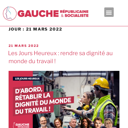
En ce moment
JOUR :
21 MARS 2022
21 MARS 2022
Les Jours Heureux : rendre sa dignité au
monde du travail !