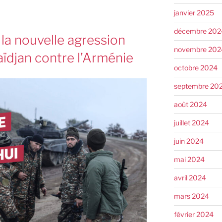
janvier 2025
décembre 202
a nouvelle agression
novembre 202
baïdjan contre l’Arménie
octobre 2024
septembre 20
août 2024
juillet 2024
juin 2024
mai 2024
avril 2024
mars 2024
février 2024