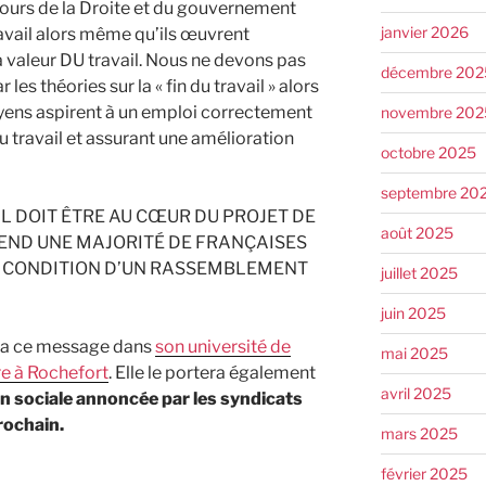
scours de la Droite et du gouvernement
janvier 2026
ravail alors même qu’ils œuvrent
a valeur DU travail. Nous ne devons pas
décembre 202
les théories sur la « fin du travail » alors
ens aspirent à un emploi correctement
novembre 202
u travail et assurant une amélioration
octobre 2025
septembre 20
IL DOIT ÊTRE AU CŒUR DU PROJET DE
août 2025
TTEND UNE MAJORITÉ DE FRANÇAISES
LA CONDITION D’UN RASSEMBLEMENT
juillet 2025
juin 2025
ra ce message dans
son université de
mai 2025
e à Rochefort
. Elle le portera également
avril 2025
on sociale annoncée par les syndicats
rochain.
mars 2025
février 2025