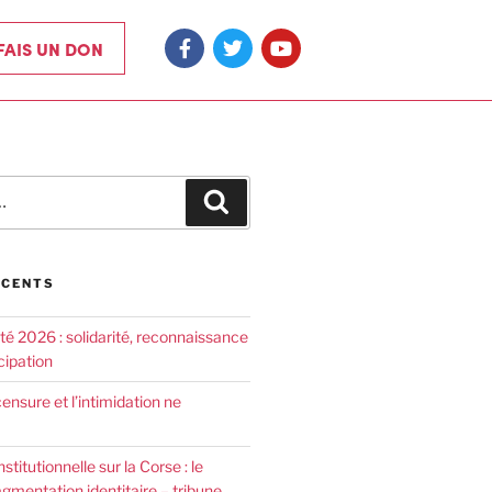
 FAIS UN DON
ÉCENTS
été 2026 : solidarité, reconnaissance
cipation
censure et l’intimidation ne
nstitutionnelle sur la Corse : le
agmentation identitaire – tribune