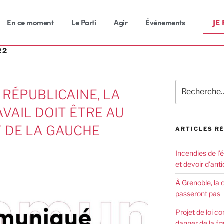
JE
En ce moment
Le Parti
Agir
Événements
22
RÉPUBLICAINE, LA
VAIL DOIT ÊTRE AU
 DE LA GAUCHE
ARTICLES R
Incendies de l’
et devoir d’anti
À Grenoble, la 
passeront pas
Projet de loi co
danger de la fr