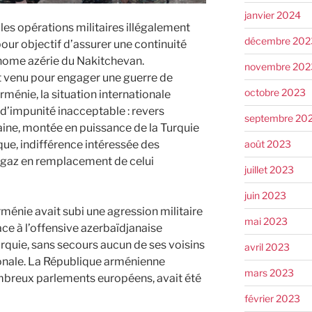
janvier 2024
 les opérations militaires illégalement
décembre 202
our objectif d’assurer une continuité
tonome azérie du Nakitchevan.
novembre 202
t venu pour engager une guerre de
octobre 2023
rménie, la situation internationale
 d’impunité inacceptable : revers
septembre 20
aine, montée en puissance de la Turquie
ique, indifférence intéressée des
août 2023
n gaz en remplacement de celui
juillet 2023
juin 2023
rménie avait subi une agression militaire
mai 2023
ace à l’offensive azerbaïdjanaise
rquie, sans secours aucun de ses voisins
avril 2023
onale. La République arménienne
mars 2023
mbreux parlements européens, avait été
février 2023