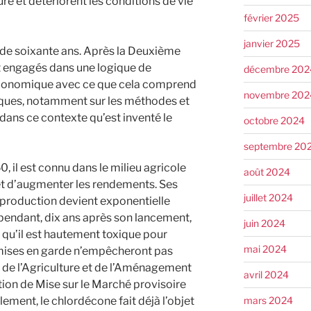
ure et détériorent les conditions de vie
février 2025
janvier 2025
s de soixante ans. Après la Deuxième
t engagés dans une logique de
décembre 202
économique avec ce que cela comprend
novembre 202
iques, notamment sur les méthodes et
 dans ce contexte qu’est inventé le
octobre 2024
septembre 20
 il est connu dans le milieu agricole
août 2024
t d’augmenter les rendements. Ses
juillet 2024
 production devient exponentielle
endant, dix ans après son lancement,
juin 2024
qu’il est hautement toxique pour
mai 2024
 mises en garde n’empêcheront pas
e de l’Agriculture et de l’Aménagement
avril 2024
ation de Mise sur le Marché provisoire
mars 2024
ement, le chlordécone fait déjà l’objet