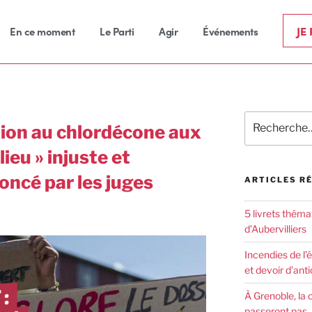
JE
En ce moment
Le Parti
Agir
Événements
ution au chlordécone aux
lieu » injuste et
oncé par les juges
ARTICLES R
5 livrets théma
d’Aubervilliers
Incendies de l’
et devoir d’anti
À Grenoble, la 
passeront pas