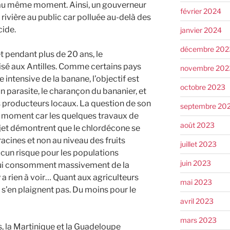
s au même moment. Ainsi, un gouverneur
février 2024
 rivière au public car polluée au-delà des
cide.
janvier 2024
décembre 202
 pendant plus de 20 ans, le
isé aux Antilles. Comme certains pays
novembre 202
re intensive de la banane, l’objectif est
octobre 2023
 parasite, le charançon du bananier, et
 producteurs locaux. La question de son
septembre 20
n moment car les quelques travaux de
août 2023
sujet démontrent que le chlordécone se
acines et non au niveau des fruits
juillet 2023
aucun risque pour les populations
juin 2023
ui consomment massivement de la
n’y a rien à voir… Quant aux agriculteurs
mai 2023
e s’en plaignent pas. Du moins pour le
avril 2023
mars 2023
 la Martinique et la Guadeloupe