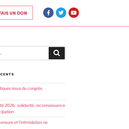
 FAIS UN DON
ÉCENTS
tiques issus du congrès
été 2026 : solidarité, reconnaissance
cipation
censure et l’intimidation ne