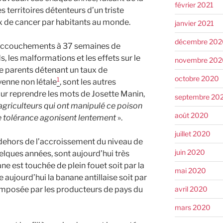
février 2021
 territoires détenteurs d’un triste
aux de cancer par habitants au monde.
janvier 2021
décembre 202
accouchements à 37 semaines de
, les malformations et les effets sur le
novembre 202
de parents détenant un taux de
octobre 2020
1
enne non létale
, sont les autres
our reprendre les mots de Josette Manin,
septembre 20
 agriculteurs qui ont manipulé ce poison
août 2020
 tolérance agonisent lentement
».
juillet 2020
ehors de l’accroissement du niveau de
juin 2020
lques années, sont aujourd’hui très
ane est touchée de plein fouet soit par la
mai 2020
 aujourd’hui la banane antillaise soit par
avril 2020
 imposée par les producteurs de pays du
mars 2020