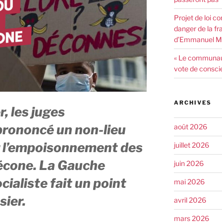
Projet de loi co
danger de la fr
d’Emmanuel Ma
« Le communaut
vote de consci
ARCHIVES
r, les juges
 prononcé un non-lieu
août 2026
r l’empoisonnement des
juillet 2026
décone. La Gauche
juin 2026
cialiste fait un point
mai 2026
sier.
avril 2026
mars 2026