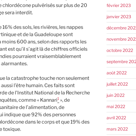
 chlordécone pulvérisés sur plus de 20
février 2023
e sera interdit.
janvier 2023
 16% des sols, les rivières, les nappes
décembre 202
artinique et de la Guadeloupe sont
novembre 202
 moins 600 ans, selon des rapports les
t est qu’il s’agit là de chiffres officiels
octobre 2022
ndies pourraient vraisemblablement
septembre 20
 alarmantes.
août 2022
ue la catastrophe touche non seulement
juillet 2022
 aussi l’être humain. Ces faits sont
de de l’Institut National de la Recherche
juin 2022
1
nquêtes, comme « Kannari
», de
mai 2022
anitaire de l’alimentation, de
 qui indique que 92% des personnes
avril 2022
hlordécone dans le corps et que 19% des
mars 2022
e toxique.