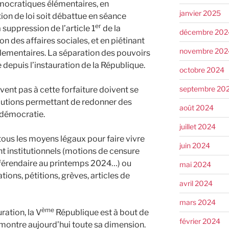
émocratiques élémentaires, en
janvier 2025
ion de loi soit débattue en séance
er
a suppression de l’article 1
de la
décembre 202
n des affaires sociales, et en piétinant
novembre 202
lementaires. La séparation des pouvoirs
depuis l’instauration de la République.
octobre 2024
septembre 20
lvent pas à cette forfaiture doivent se
lutions permettant de redonner des
août 2024
 démocratie.
juillet 2024
r tous les moyens légaux pour faire vivre
juin 2024
ent institutionnels (motions de censure
éférendaire au printemps 2024…) ou
mai 2024
tions, pétitions, grèves, articles de
avril 2024
mars 2024
ème
ration, la V
République est à bout de
février 2024
e montre aujourd’hui toute sa dimension.