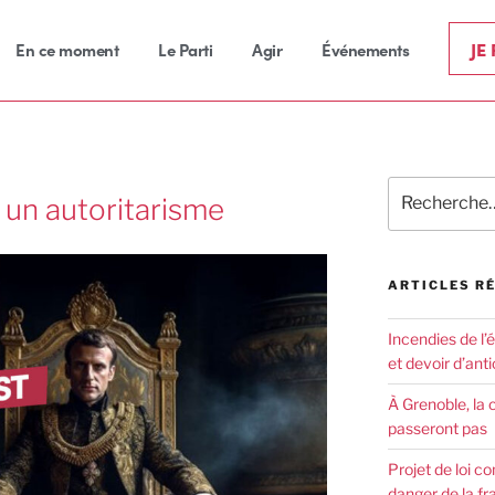
JE
En ce moment
Le Parti
Agir
Événements
un autoritarisme
ARTICLES R
Incendies de l’
et devoir d’anti
À Grenoble, la 
passeront pas
Projet de loi co
danger de la fr