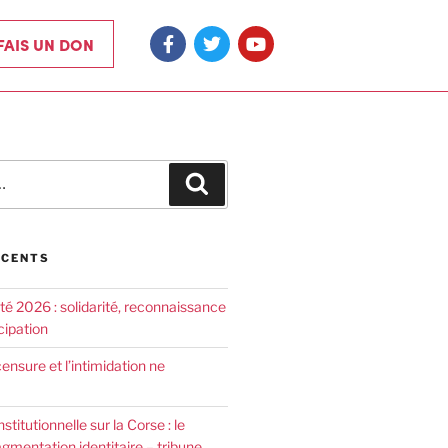
 FAIS UN DON
ÉCENTS
été 2026 : solidarité, reconnaissance
cipation
censure et l’intimidation ne
nstitutionnelle sur la Corse : le
agmentation identitaire – tribune