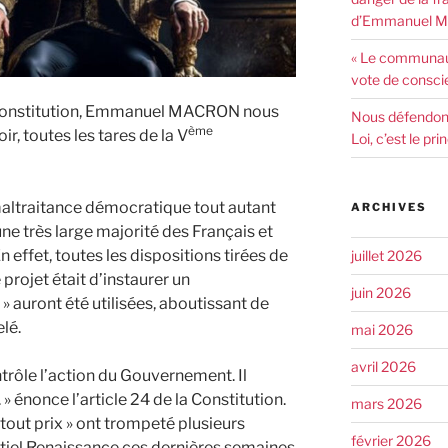
d’Emmanuel Ma
« Le communaut
vote de consci
a Constitution, Emmanuel MACRON nous
Nous défendons 
ème
ir, toutes les tares de la V
Loi, c’est le pr
e maltraitance démocratique tout autant
ARCHIVES
une très large majorité des Français et
 effet, toutes les dispositions tirées de
juillet 2026
 projet était d’instaurer un
juin 2026
» auront été utilisées, aboutissant de
lé.
mai 2026
avril 2026
ontrôle l’action du Gouvernement. Il
 » énonce l’article 24 de la Constitution.
mars 2026
out prix » ont trompeté plusieurs
février 2026
tiel Renaissance ces dernières semaines