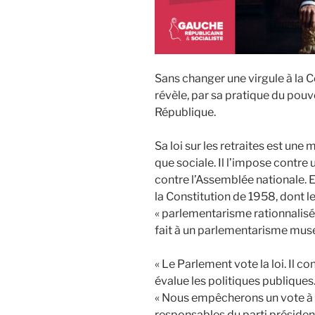
Sans changer une virgule à l
révèle, par sa pratique du pouvo
République.
Sa loi sur les retraites est un
que sociale. Il l’impose contre 
contre l’Assemblée nationale. En
la Constitution de 1958, dont le
« parlementarisme rationnalisé 
fait à un parlementarisme muse
« Le Parlement vote la loi. Il c
évalue les politiques publiques.
« Nous empêcherons un vote à t
responsables du parti présiden