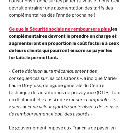
cotisations », donc sur les patients, vous et nous. Cela
devrait entraîner une augmentation des tarifs des
complémentaires dès l’année prochaine !
Ce que la S
é
curit
é
sociale ne remboursera plus,
les
compl
é
mentaires devront le prendre en charge et
augmenteront en proportion le co
û
t factur
é à
ceux
de leurs clients qui pourront encore se payer les
forfaits le permettant.
« Cette décision aura mécaniquement des
conséquences sur les cotisations »,
a indiqué Marie-
Laure Dreyfuss, déléguée générale du Centre
technique des institutions de prévoyance (CTIP). Tout
en déplorant elle aussi une
« mesure comptable »
e
t
« sans aucune valeur ajoutée sur le niveau de soins et
de remboursement global des assuré
s »
.
Le gouvernement impose aux Français de payer, en