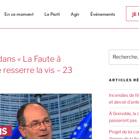
JE
En ce moment
Le Parti
Agir
Événements
ans « La Faute à
e resserre la vis – 23
ARTICLES R
Incendies de l’
et devoir d’anti
À Grenoble, la 
passeront pas
Projet de loi co
danger de la fr