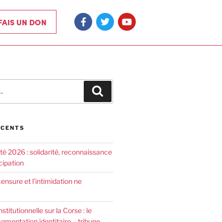
 FAIS UN DON
ÉCENTS
été 2026 : solidarité, reconnaissance
cipation
censure et l’intimidation ne
nstitutionnelle sur la Corse : le
agmentation identitaire – tribune