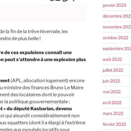
janvier 2023
décembre 202
novembre 202
e la fin de la trêve hivernale, les
octobre 2022
ndre de plus belle !
septembre 20
re de ces expulsions connaît une
on peut s’attendre à une explosion plus
août 2022
juillet 2022
ement
(APL, allocation logement) encore
juin 2022
u ministre des finances Bruno Le Maire
mai 2022
ement des locataires dont le pouvoir
par la politique gouvernementale ;
avril 2022
quat « du député Kasbarian, devenu
mars 2022
 loi qui alourdit considérablement non
ux squatters (dont il a élargi à l’extrême
février 2022
amendes aux expulsés locatifs pour