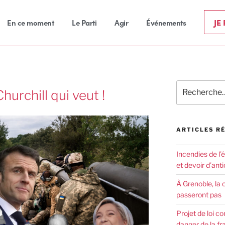
JE
En ce moment
Le Parti
Agir
Événements
hurchill qui veut !
ARTICLES R
Incendies de l’
et devoir d’anti
À Grenoble, la 
passeront pas
Projet de loi co
danger de la fr