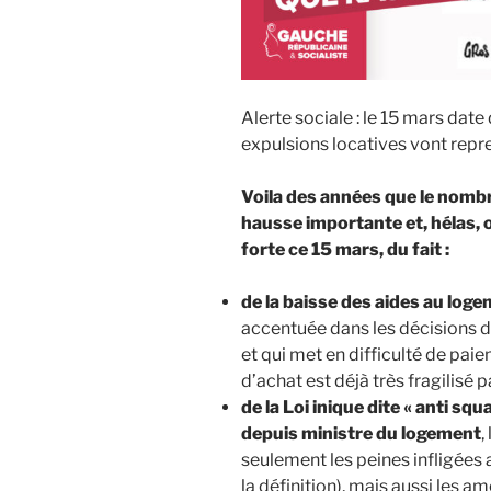
Alerte sociale : le 15 mars date d
expulsions locatives vont repre
Voila des années que le nomb
hausse importante et, hélas, 
forte ce 15 mars, du fait :
de la baisse des aides au log
accentuée dans les décisions d
et qui met en difficulté de pai
d’achat est déjà très fragilisé 
de la Loi inique dite « anti s
depuis ministre du logement
,
seulement les peines infligées a
la définition), mais aussi les 