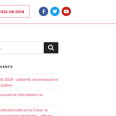
 FAIS UN DON
ÉCENTS
été 2026 : solidarité, reconnaissance
cipation
censure et l’intimidation ne
nstitutionnelle sur la Corse : le
agmentation identitaire – tribune