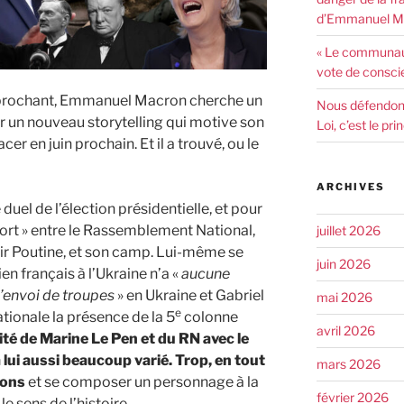
d’Emmanuel Ma
« Le communaut
vote de consci
prochant, Emmanuel Macron cherche un
Nous défendons 
un nouveau storytelling qui motive son
Loi, c’est le pr
cer en juin prochain. Et il a trouvé, ou le
ARCHIVES
 duel de l’élection présidentielle, et pour
mort » entre le Rassemblement National,
juillet 2026
mir Poutine, et son camp. Lui-même se
juin 2026
ien français à l’Ukraine n’a «
aucune
l’envoi de troupes
» en Ukraine et Gabriel
mai 2026
e
tionale la présence de la 5
colonne
avril 2026
ité de Marine Le Pen et du RN avec le
lui aussi beaucoup varié. Trop, en tout
mars 2026
çons
et se composer un personnage à la
février 2026
 le sens de l’histoire.