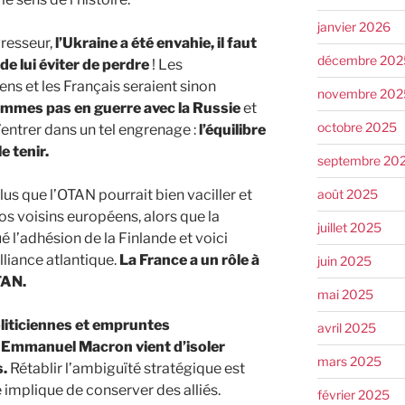
janvier 2026
gresseur,
l’Ukraine a été envahie, il faut
décembre 202
 de lui éviter de perdre
! Les
s et les Français seraient sinon
novembre 202
mmes pas en guerre avec la Russie
et
octobre 2025
entrer dans un tel engrenage :
l’équilibre
e tenir.
septembre 20
août 2025
lus que l’OTAN pourrait bien vaciller et
s voisins européens, alors que la
juillet 2025
l’adhésion de la Finlande et voici
lliance atlantique.
La France a un rôle à
juin 2025
TAN.
mai 2025
liticiennes et empruntes
avril 2025
 Emmanuel Macron vient d’isoler
mars 2025
.
Rétablir l’ambiguïté stratégique est
e implique de conserver des alliés.
février 2025