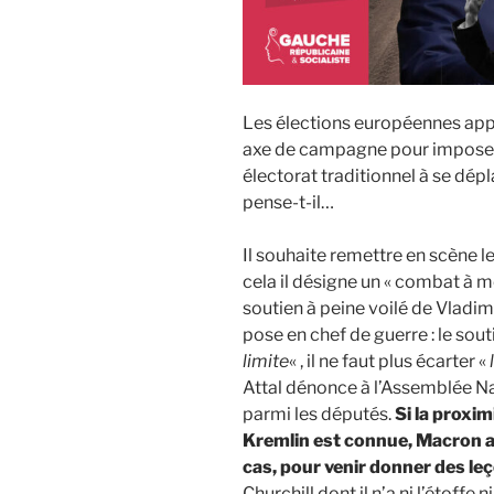
Les élections européennes ap
axe de campagne pour imposer 
électorat traditionnel à se dépla
pense-t-il…
Il souhaite remettre en scène le
cela il désigne un « combat à 
soutien à peine voilé de Vladi
pose en chef de guerre : le sout
limite
« , il ne faut plus écarter «
Attal dénonce à l’Assemblée Na
parmi les députés.
Si la proxim
Kremlin est connue, Macron a 
cas, pour venir donner des le
Churchill dont il n’a ni l’étoffe ni