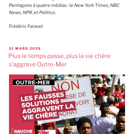
Pentagone à quatre médias : le
New York Times
,
NBC
News
,
NPR
, et
Politico
.
Frédéric Faravel
21 MARS 2025
Plus le temps passe, plus la vie chère
s’aggrave Outre-Mer