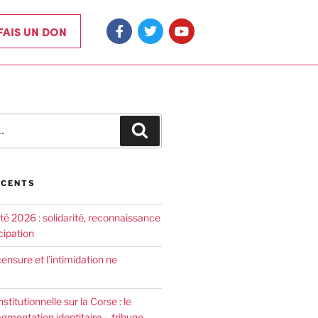
 FAIS UN DON
ÉCENTS
été 2026 : solidarité, reconnaissance
cipation
censure et l’intimidation ne
nstitutionnelle sur la Corse : le
agmentation identitaire – tribune