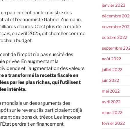
janvier 2023
un papier écrit par le ministre des
décembre 202
entral et l’économiste Gabriel Zucmann,
lliards d’euros. C’est plus de la moitié
novembre 202
çais, en avril 2025, dit chercher comme
octobre 2022
rochain budget.
septembre 20
ent de l’impôt n’a pas suscité des
août 2022
ie privée. En augmentant la
 dividende et l’augmentation des valeurs
juillet 2022
fre a transformé la recette fiscale en
juin 2022
es par les plus riches, qui l’utilisent
des intérêts.
mai 2022
avril 2022
re mondiale un des arguments des
ôt sur le revenu : ils participaient déjà
mars 2022
hetant des bons du trésor. Les imposer
février 2022
t l’État perdrait en financement.