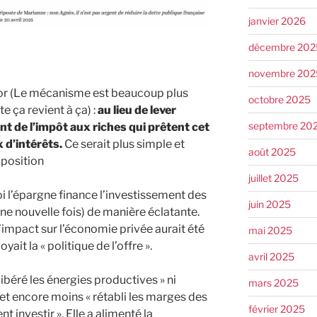
janvier 2026
décembre 202
novembre 202
sor (Le mécanisme est beaucoup plus
octobre 2025
 ça revient à ça) :
au lieu de lever
septembre 20
ent de l’impôt aux riches qui prêtent cet
 d’intérêts.
Ce serait plus simple et
août 2025
mposition
juillet 2025
uoi l’épargne finance l’investissement des
juin 2025
une nouvelle fois) de manière éclatante.
 l’impact sur l’économie privée aurait été
mai 2025
ait la « politique de l’offre ».
avril 2025
 libéré les énergies productives » ni
mars 2025
 et encore moins « rétabli les marges des
février 2025
t investir ». Elle a alimenté la