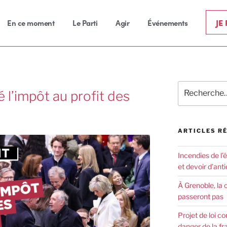
JE
En ce moment
Le Parti
Agir
Événements
 l’impôt au profit des
ARTICLES R
Incendies de l’
et devoir d’anti
À Grenoble, la 
passeront pas
Projet de loi co
danger de la fr