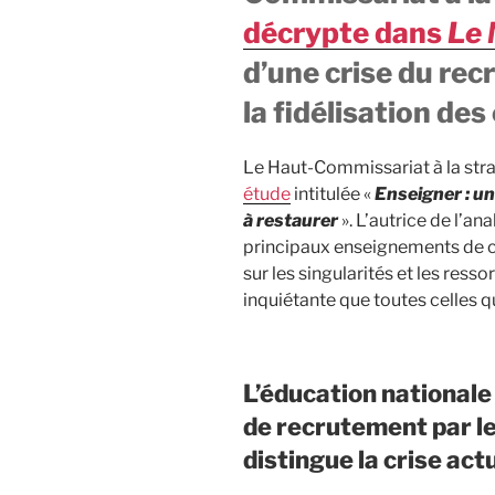
décrypte dans
Le
d’une crise du rec
la fidélisation de
Le Haut-Commissariat à la straté
étude
intitulée «
Enseigner : un
à restaurer
». L’autrice de l’a
principaux enseignements de ce
sur les singularités et les ress
inquiétante que toutes celles q
L’éducation nationale 
de recrutement par le
distingue la crise ac