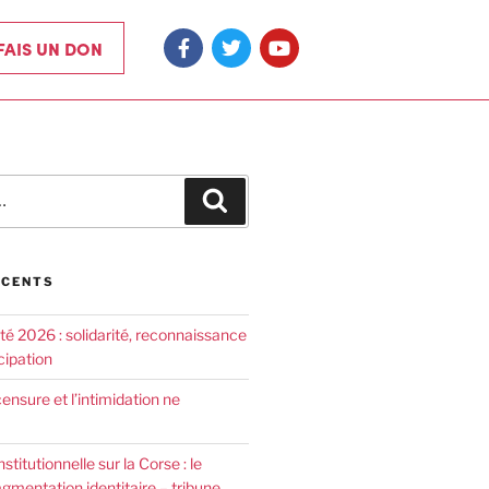
 FAIS UN DON
ÉCENTS
été 2026 : solidarité, reconnaissance
cipation
censure et l’intimidation ne
nstitutionnelle sur la Corse : le
agmentation identitaire – tribune