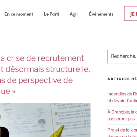
JE
En ce moment
Le Parti
Agir
Événements
a crise de recrutement
t désormais structurelle,
as de perspective de
ARTICLES R
ue »
Incendies de l’
et devoir d’anti
À Grenoble, la 
passeront pas
Projet de loi co
danger de la fr