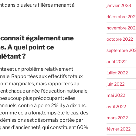
ent dans plusieurs filières menant à
janvier 2023
décembre 202
novembre 202
e connaît également une
octobre 2022
. A quel point ce
septembre 20
iétant ?
août 2022
ants est un problème relativement
juillet 2022
nale. Rapportées aux effectifs totaux
sont marginales, mais rapportées au
juin 2022
ent chaque année l’éducation nationale,
mai 2022
beaucoup plus préoccupant : elles
nuels, contre à peine 2% il y a dix ans.
avril 2022
, comme cela a longtemps été le cas, des
mars 2022
s démissions est désormais portée par
q ans d’ancienneté, qui constituent 60%
février 2022