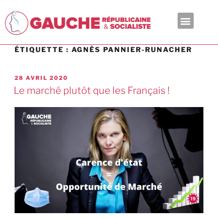
En ce moment
ÉTIQUETTE :
AGNÈS PANNIER-RUNACHER
28 AVRIL 2020
Le marché plutôt que les Français !