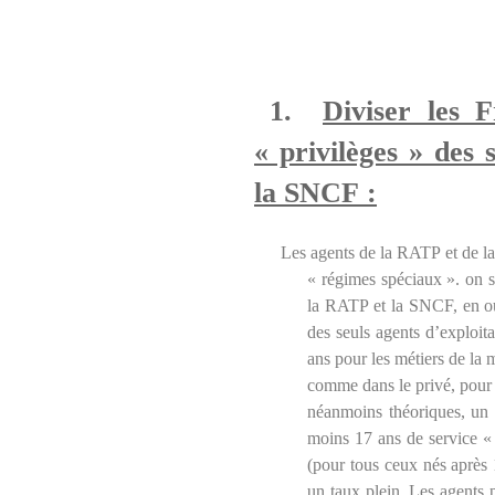
1.
Diviser les F
« privilèges » des 
la SNCF :
Les agents de la RATP et de l
« régimes spéciaux ».
on s
la RATP et la SNCF, en oub
des seuls agents d’exploita
ans pour les métiers de la 
comme dans le privé, pour l
néanmoins théoriques, un 
moins 17 ans de service « 
(pour tous ceux nés après 
un taux plein. Les agents p