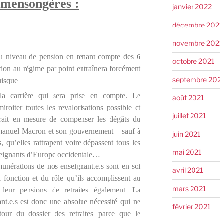
t mensongères :
janvier 2022
décembre 202
novembre 202
du niveau de pension en tenant compte des 6
octobre 2021
ion au régime par point entraînera forcément
septembre 20
puisque
arrière qui sera prise en compte. Le
août 2021
roiter toutes les revalorisations possible et
juillet 2021
rait en mesure de compenser les dégâts du
anuel Macron et son gouvernement – sauf à
juin 2021
, qu’elles rattrapent voire dépassent tous les
mai 2021
nseignants d’Europe occidentale…
émunérations de nos enseignant.e.s sont en soi
avril 2021
 fonction et du rôle qu’ils accomplissent au
mars 2021
 leur pensions de retraites également. La
ant.e.s est donc une absolue nécessité qui ne
février 2021
étour du dossier des retraites parce que le