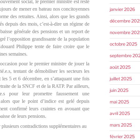
ouvement social, le premier ministre est resté
toujours de mener en bateau nos concitoyennes
janvier 2026
orme des retraites. Ainsi, alors que les grands
décembre 202
és depuis des mois, c’est-à-dire un régime de
 baisse générale des pensions et un report de
novembre 202
algré l’opposition grandissante de la population
octobre 2025
Edouard Philippe tente de faire croire que le
aines semaines.
septembre 20
’occasion pour le premier ministre de jouer la
août 2025
rié.e.s, tentant de démobiliser les secteurs les
juillet 2025
les 5 et 6 décembre, en s’attaquant une fois
traite de la SNCF et de la RATP. Par ailleurs,
juin 2025
.e.s pour leur promettre faussement une
, alors que le point d’indice est gelé depuis
mai 2025
ment confirmé leurs craintes en avouant que
avril 2025
baisse de leurs pensions.
mars 2025
r plusieurs contradictions supplémentaires au
février 2025