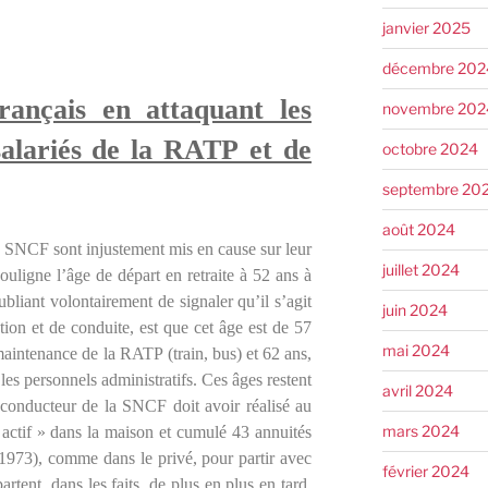
janvier 2025
décembre 202
rançais en attaquant les
novembre 202
salariés de la RATP et de
octobre 2024
septembre 20
août 2024
a SNCF sont injustement mis en cause sur leur
juillet 2024
ouligne l’
âge de départ en retraite à 52 ans à
liant volontairement de signaler qu’il s’agit
juin 2024
tion et de conduite, est que cet âge est de 57
mai 2024
maintenance de la RATP (train, bus) et 62 ans,
es personnels administratifs. Ces âges restent
avril 2024
conducteur de la SNCF doit avoir réalisé au
mars 2024
actif » dans la maison et cumulé 43 annuités
1973), comme dans le privé, pour partir avec
février 2024
artent, dans les faits, de plus en plus en tard.