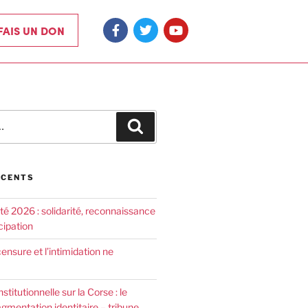
 FAIS UN DON
ÉCENTS
été 2026 : solidarité, reconnaissance
cipation
censure et l’intimidation ne
nstitutionnelle sur la Corse : le
agmentation identitaire – tribune