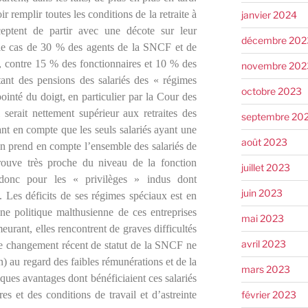
ir remplir toutes les conditions de la retraite à
janvier 2024
eptent de partir avec une décote sur leur
décembre 202
 le cas de 30 % des agents de la SNCF et de
 contre 15 % des fonctionnaires et 10 % des
novembre 202
ant des pensions des salariés des « régimes
octobre 2023
ointé du doigt, en particulier par la Cour des
serait nettement supérieur aux retraites des
septembre 20
ant en compte que les seuls salariés ayant une
août 2023
’on prend en compte l’ensemble des salariés de
trouve très proche du niveau de la fonction
juillet 2023
donc pour les « privilèges » indus dont
juin 2023
s. Les déficits de ses régimes spéciaux est en
ne politique malthusienne de ces entreprises
mai 2023
urant, elles rencontrent de graves difficultés
avril 2023
 le changement récent de statut de la SNCF ne
on) au regard des faibles rémunérations et de la
mars 2023
ques avantages dont bénéficiaient ces salariés
février 2023
es et des conditions de travail et d’astreinte