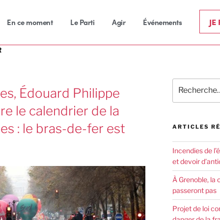
JE
En ce moment
Le Parti
Agir
Événements
R
tes, Édouard Philippe
re le calendrier de la
es : le bras-de-fer est
ARTICLES R
Incendies de l’
et devoir d’anti
À Grenoble, la 
passeront pas
Projet de loi co
danger de la fr