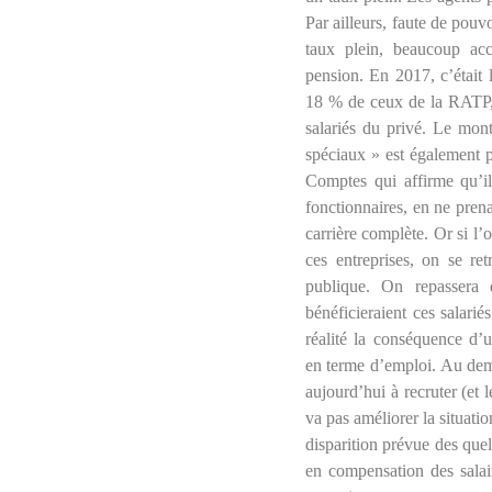
Par ailleurs, faute de pouvo
taux plein, beaucoup acc
pension. En 2017, c’était
18 % de ceux de la RATP,
salariés du privé.
Le mont
spéciaux » est également p
Comptes qui affirme qu’il 
fonctionnaires, en ne pren
carrière complète. Or si l
ces entreprises, on se re
publique. On repassera 
bénéficieraient ces salarié
réalité la conséquence d’u
en terme d’emploi. Au deme
aujourd’hui à recruter (et
va pas améliorer la situati
disparition prévue des quel
en compensation des salair