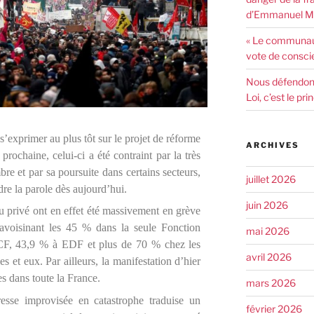
d’Emmanuel Ma
« Le communaut
vote de consci
Nous défendons 
Loi, c’est le pr
’exprimer au plus tôt sur le projet de réforme
ARCHIVES
prochaine, celui-ci a été contraint par la très
re et par sa poursuite dans certains secteurs,
juillet 2026
re la parole dès aujourd’hui.
juin 2026
u privé ont en effet été massivement en grève
 avoisinant les 45 % dans la seule Fonction
mai 2026
CF, 43,9 % à EDF et plus de 70 % chez les
avril 2026
es et eux. Par ailleurs, la manifestation d’hier
s dans toute la France.
mars 2026
esse improvisée en catastrophe traduise un
février 2026