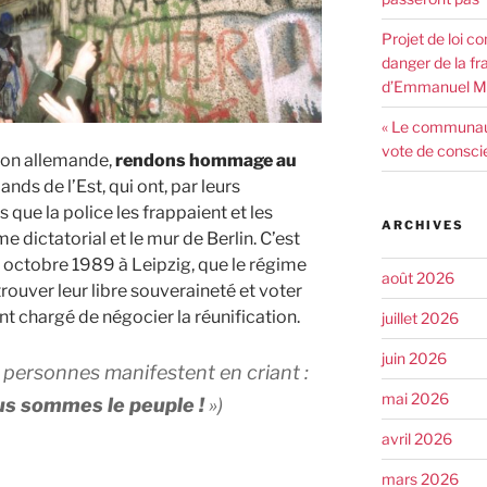
Projet de loi co
danger de la fr
d’Emmanuel Ma
« Le communaut
vote de consci
tion allemande,
rendons hommage au
mands de l’Est, qui ont, par leurs
 que la police les frappaient et les
ARCHIVES
e dictatorial et le mur de Berlin. C’est
9 octobre 1989 à Leipzig, que le régime
août 2026
trouver leur libre souveraineté et voter
 chargé de négocier la réunification.
juillet 2026
juin 2026
personnes manifestent en criant :
mai 2026
s sommes le peuple !
»)
avril 2026
mars 2026