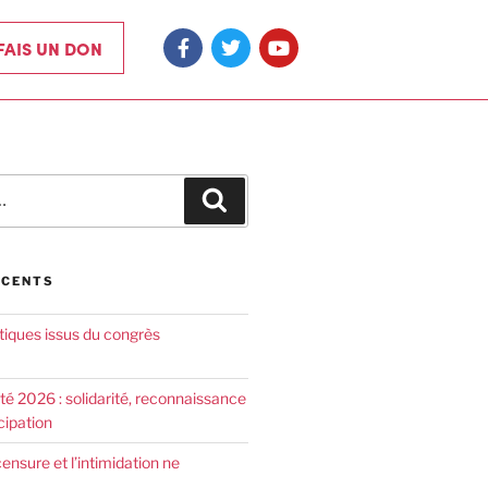
 FAIS UN DON
ÉCENTS
tiques issus du congrès
été 2026 : solidarité, reconnaissance
cipation
censure et l’intimidation ne