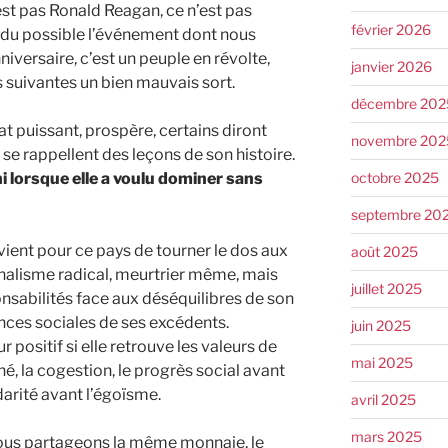
est pas Ronald Reagan, ce n’est pas
février 2026
ndu possible l’événement dont nous
ersaire, c’est un peuple en révolte,
janvier 2026
s suivantes un bien mauvais sort.
décembre 202
at puissant, prospère, certains diront
novembre 202
se rappellent des leçons de son histoire.
octobre 2025
ni lorsque elle a voulu dominer sans
septembre 20
 vient pour ce pays de tourner le dos aux
août 2025
nalisme radical, meurtrier même, mais
juillet 2025
sabilités face aux déséquilibres de son
nces sociales de ses excédents.
juin 2025
positif si elle retrouve les valeurs de
mai 2025
, la cogestion, le progrès social avant
idarité avant l’égoïsme.
avril 2025
mars 2025
nous partageons la même monnaie, le