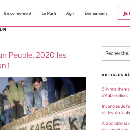
JE
En ce moment
Le Parti
Agir
Événements
MUR
un Peuple, 2020 les
n !
ARTICLES R
5 livrets théma
d’Aubervilliers
Incendies de l’
et devoir d’anti
À Grenoble, la 
passeront pas