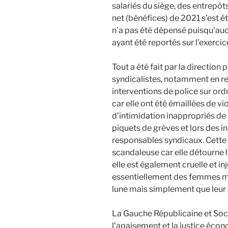
salariés du siège, des entrepôt
net (bénéfices) de 2021 s’est éta
n’a pas été dépensé puisqu’aucu
ayant été reportés sur l’exerci
Tout a été fait par la direction
syndicalistes, notamment en re
interventions de police sur or
car elle ont été émaillées de v
d’intimidation inappropriés de 
piquets de grèves et lors des in
responsables syndicaux. Cette 
scandaleuse car elle détourne l
elle est également cruelle et inj
essentiellement des femmes m
lune mais simplement que leur sa
La Gauche Républicaine et Soc
l’apaisement et la justice écono