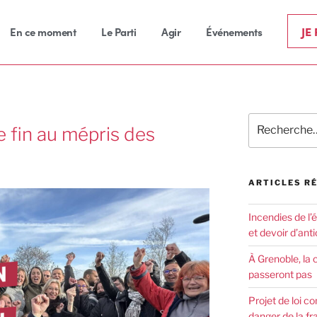
JE
En ce moment
Le Parti
Agir
Événements
e fin au mépris des
ARTICLES R
Incendies de l’
et devoir d’anti
À Grenoble, la 
passeront pas
Projet de loi co
danger de la fr