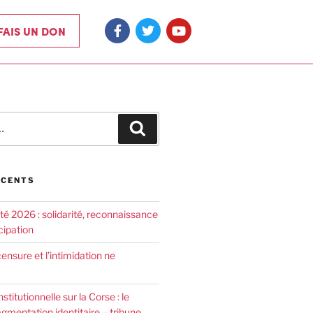
 FAIS UN DON
ÉCENTS
été 2026 : solidarité, reconnaissance
cipation
censure et l’intimidation ne
nstitutionnelle sur la Corse : le
agmentation identitaire – tribune