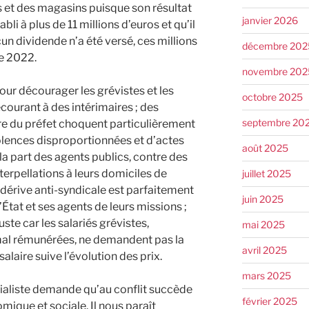
s et des magasins puisque son résultat
janvier 2026
bli à plus de 11 millions d’euros et qu’il
n dividende n’a été versé, ces millions
décembre 202
ce 2022.
novembre 202
 pour décourager les grévistes et les
octobre 2025
courant à des intérimaires ; des
septembre 20
dre du préfet choquent particulièrement
iolences disproportionnées et d’actes
août 2025
la part des agents publics, contre des
terpellations à leurs domiciles de
juillet 2025
dérive anti-syndicale est parfaitement
juin 2025
’État et ses agents de leurs missions ;
uste car les salariés grévistes,
mai 2025
al rémunérées, ne demandent pas la
avril 2025
laire suive l’évolution des prix.
mars 2025
ialiste demande qu’au conflit succède
février 2025
mique et sociale. Il nous paraît