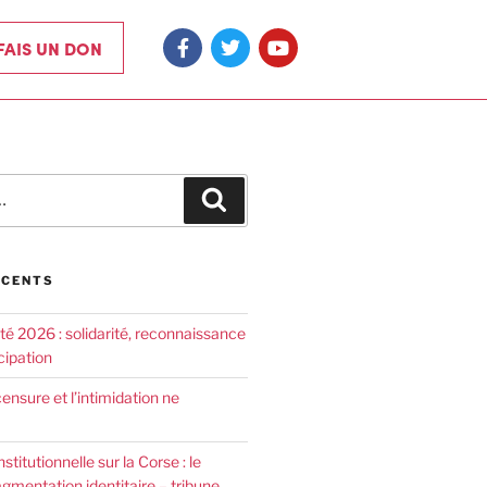
 FAIS UN DON
ÉCENTS
été 2026 : solidarité, reconnaissance
cipation
censure et l’intimidation ne
nstitutionnelle sur la Corse : le
agmentation identitaire – tribune