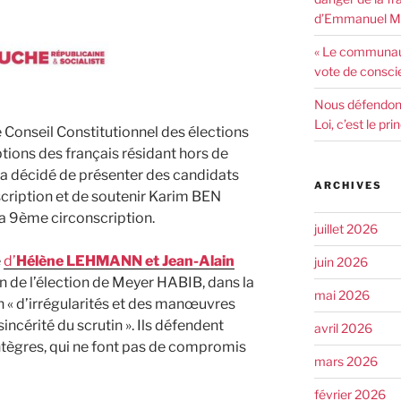
d’Emmanuel Ma
« Le communaut
vote de consci
Nous défendons 
Loi, c’est le pr
le Conseil Constitutionnel des élections
tions des français résidant hors de
a décidé de présenter des candidats
ARCHIVES
cription et de soutenir Karim BEN
a 9ème circonscription.
juillet 2026
e
d’
Hélène LEHMANN et Jean-Alain
juin 2026
ion de l’élection de Meyer HABIB, dans la
mai 2026
n « d’irrégularités et des manœuvres
sincérité du scrutin ». Ils défendent
avril 2026
intègres, qui ne font pas de compromis
mars 2026
février 2026