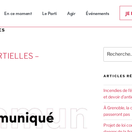
JE
En ce moment
Le Parti
Agir
Événements
ES
RTIELLES –
ARTICLES R
Incendies de l’
et devoir d’anti
À Grenoble, la 
passeront pas
Projet de loi co
danger de la fr