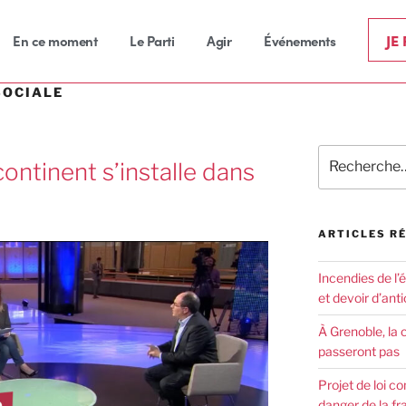
JE
En ce moment
Le Parti
Agir
Événements
SOCIALE
 continent s’installe dans
ARTICLES R
Incendies de l’
et devoir d’anti
À Grenoble, la 
passeront pas
Projet de loi co
danger de la fr