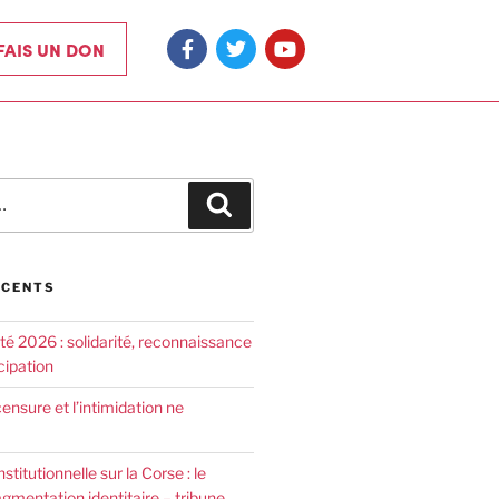
 FAIS UN DON
ÉCENTS
été 2026 : solidarité, reconnaissance
cipation
censure et l’intimidation ne
nstitutionnelle sur la Corse : le
agmentation identitaire – tribune