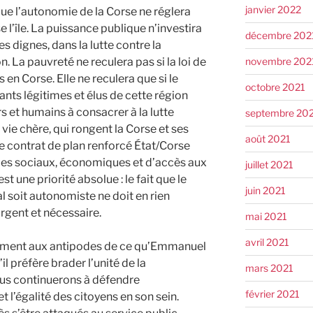
janvier 2022
ue l’autonomie de la Corse ne réglera
 l’île. La puissance publique n’investira
décembre 202
s dignes, dans la lutte contre la
novembre 202
. La pauvreté ne reculera pas si la loi de
 en Corse. Elle ne reculera que si le
octobre 2021
nts légitimes et élus de cette région
 et humains à consacrer à la lutte
septembre 20
la vie chère, qui rongent la Corse et ses
août 2021
e contrat de plan renforcé État/Corse
mes sociaux, économiques et d’accès aux
juillet 2021
t une priorité absolue : le fait que le
juin 2021
ial soit autonomiste ne doit en rien
urgent et nécessaire.
mai 2021
avril 2021
lement aux antipodes de ce qu’Emmanuel
il préfère brader l’unité de la
mars 2021
ous continuerons à défendre
février 2021
 et l’égalité des citoyens en son sein.