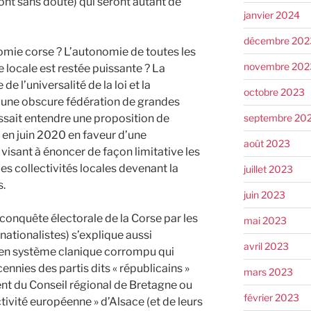
ont sans doute) qui seront autant de
janvier 2024
décembre 202
onomie corse ? L’autonomie de toutes les
novembre 202
le locale est restée puissante ? La
 l’universalité de la loi et la
octobre 2023
n une obscure fédération de grandes
septembre 20
aissait entendre une proposition de
 en juin 2020 en faveur d’une
août 2023
 visant à énoncer de façon limitative les
es collectivités locales devenant la
juillet 2023
s.
juin 2023
la conquête électorale de la Corse par les
mai 2023
nationalistes) s’explique aussi
avril 2023
cien système clanique corrompu qui
nnies des partis dits « républicains »
mars 2023
dent du Conseil régional de Bretagne ou
février 2023
ctivité européenne » d’Alsace (et de leurs