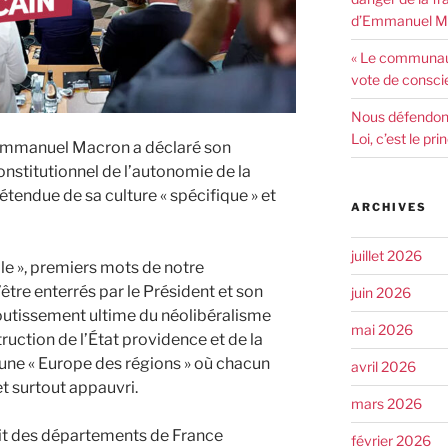
d’Emmanuel Ma
« Le communaut
vote de consci
Nous défendons 
Loi, c’est le pr
Emmanuel Macron a déclaré son
nstitutionnel de l’autonomie de la
tendue de sa culture « spécifique » et
ARCHIVES
juillet 2026
ble », premiers mots de notre
d’être enterrés par le Président et son
juin 2026
boutissement ultime du néolibéralisme
mai 2026
truction de l’État providence et de la
’une « Europe des régions » où chacun
avril 2026
et surtout appauvri.
mars 2026
’agit des départements de France
février 2026