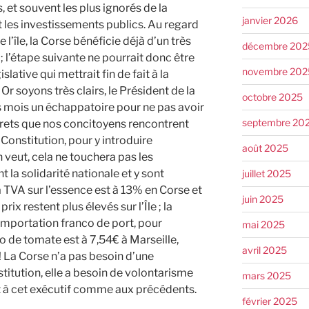
, et souvent les plus ignorés de la
janvier 2026
les investissements publics. Au regard
e l’île, la Corse bénéficie déjà d’un très
décembre 202
 l’étape suivante ne pourrait donc être
novembre 202
lative qui mettrait fin de fait à la
r soyons très clairs, le Président de la
octobre 2025
 mois un échappatoire pour ne pas avoir
septembre 20
rets que nos concitoyens rencontrent
a Constitution, pour y introduire
août 2025
 veut, cela ne touchera pas les
t la solidarité nationale et y sont
juillet 2025
la TVA sur l’essence est à 13% en Corse et
juin 2025
rix restent plus élevés sur l’Île ; la
importation franco de port, pour
mai 2025
lo de tomate est à 7,54€ à Marseille,
avril 2025
 ! La Corse n’a pas besoin d’une
titution, elle a besoin de volontarisme
mars 2025
aut à cet exécutif comme aux précédents.
février 2025