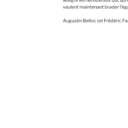
Malgré les néolibéraux qui, apr
veulent maintenant brader l’égal
Augustin Belloc (et Frédéric F