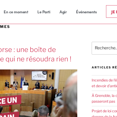
JE
En ce moment
Le Parti
Agir
Événements
SMES
rse : une boîte de
 qui ne résoudra rien !
ARTICLES R
Incendies de l’
et devoir d’anti
À Grenoble, la 
passeront pas
Projet de loi co
danger de la fr