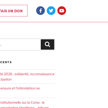
 FAIS UN DON
ÉCENTS
été 2026 : solidarité, reconnaissance
cipation
censure et l’intimidation ne
nstitutionnelle sur la Corse : le
agmentation identitaire – tribune