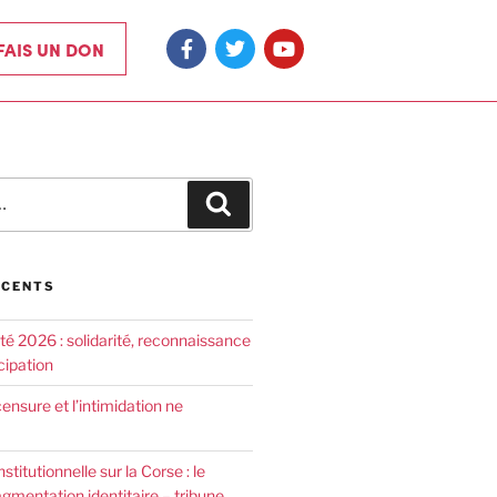
 FAIS UN DON
ÉCENTS
été 2026 : solidarité, reconnaissance
cipation
censure et l’intimidation ne
nstitutionnelle sur la Corse : le
agmentation identitaire – tribune