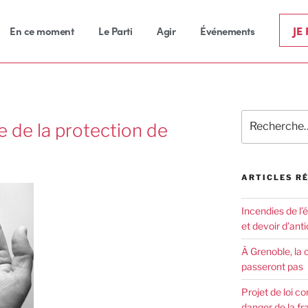
JE
En ce moment
Le Parti
Agir
Événements
e de la protection de
ARTICLES R
Incendies de l’
et devoir d’anti
À Grenoble, la 
passeront pas
Projet de loi co
danger de la fr