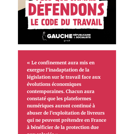
« Le confinement aura mis en
exergue l’inadaptation de la
législation sur le travail face aux
évolutions économiques
contemporaines. Chacun aura
constaté que les plateformes
numériques auront continué à
abuser de l’exploitation de livreurs
qui ne peuvent prétendre en France
à bénéficier de la protection due