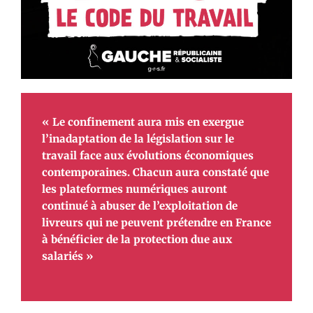
« Le confinement aura mis en exergue
l’inadaptation de la législation sur le
travail face aux évolutions économiques
contemporaines. Chacun aura constaté que
les plateformes numériques auront
continué à abuser de l’exploitation de
livreurs qui ne peuvent prétendre en France
à bénéficier de la protection due aux
salariés »