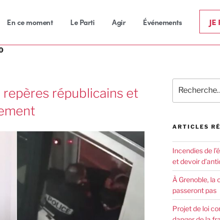
JE
En ce moment
Le Parti
Agir
Événements
0
 repères républicains et
dement
ARTICLES R
Incendies de l’
et devoir d’anti
À Grenoble, la 
passeront pas
Projet de loi co
danger de la fr