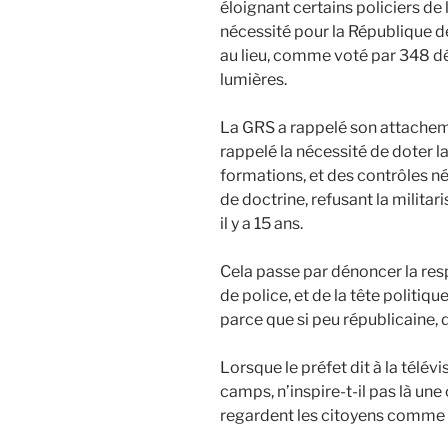
éloignant certains policiers de l
nécessité pour la République de 
au lieu, comme voté par 348 d
lumières.
La GRS a rappelé son attacheme
rappelé la nécessité de doter 
formations, et des contrôles n
de doctrine, refusant la militari
il y a 15 ans.
Cela passe par dénoncer la respo
de police, et de la tête politiqu
parce que si peu républicaine, d
Lorsque le préfet dit à la télévi
camps, n’inspire-t-il pas là une 
regardent les citoyens comme