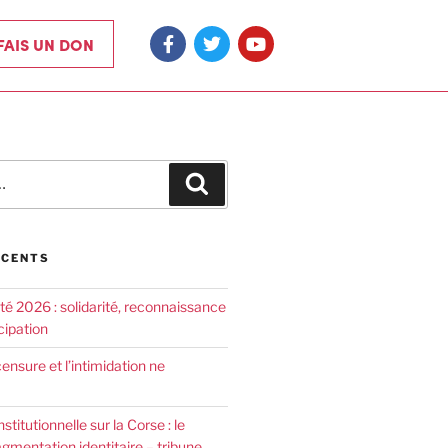
 FAIS UN DON
ÉCENTS
été 2026 : solidarité, reconnaissance
cipation
censure et l’intimidation ne
nstitutionnelle sur la Corse : le
agmentation identitaire – tribune