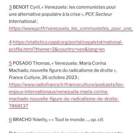
3
BENOIT Cyril, « Venezuela : les communistes pour
une alternative populaire à la crise »,
PCF, Secteur
International
;
https://www.pcf.fr/venezuela_les_communistes_pour_une_a
4
https://statistics.cepal.org/portal/cepalstat/national-
profile.html?theme=2&country=ven&lang=en
5
POSADO Thomas, « Venezuela : Maria Corina
Machado, nouvelle figure du radicalisme de droite »,
France Culture
, 26 octobre 2023 ;
https://www.radiofrance.fr/franceculture/podcasts/les-
enjeux-internationaux/venezuela-maria-corina-
machado-nouvelle-figure-du-radicalisme-de-droite-
7868137
6
BRACHO Yoletty, « « Tout le monde …,
op. cit.