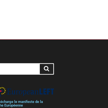
lécharge le manifeste de la
he Européenne