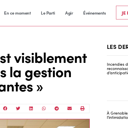
JE
En ce moment
Le Parti
Agir
Événements
LES DE
st visiblement
s la gestion
Incendies de
reconnaissa
d’anticipat
antes »
À Grenoble,
l’intimidat