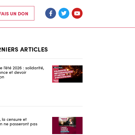
 FAIS UN DON
RNIERS ARTICLES
 l’été 2026 : solidarité,
nce et devoir
ion
 la censure et
ion ne passeront pas