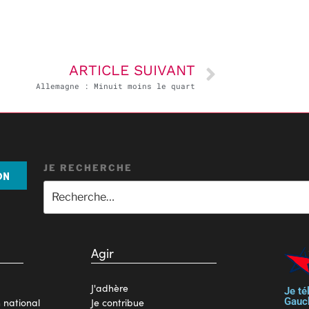
ARTICLE SUIVANT
Allemagne : Minuit moins le quart
JE RECHERCHE
ON
Agir
J'adhère
Je té
Gauc
n national
Je contribue