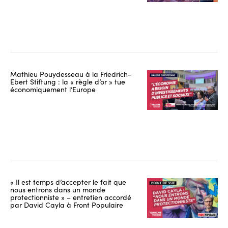
Mathieu Pouydesseau à la Friedrich-
Ebert Stiftung : la « règle d’or » tue
économiquement l’Europe
« Il est temps d’accepter le fait que
nous entrons dans un monde
protectionniste » – entretien accordé
par David Cayla à Front Populaire