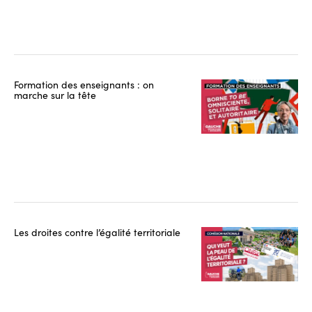
Formation des enseignants : on
marche sur la tête
Les droites contre l’égalité territoriale