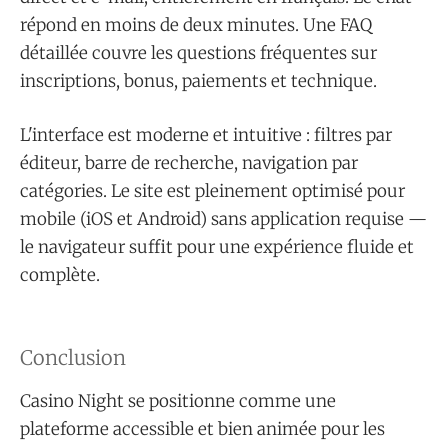
répond en moins de deux minutes. Une FAQ
détaillée couvre les questions fréquentes sur
inscriptions, bonus, paiements et technique.
L'interface est moderne et intuitive : filtres par
éditeur, barre de recherche, navigation par
catégories. Le site est pleinement optimisé pour
mobile (iOS et Android) sans application requise —
le navigateur suffit pour une expérience fluide et
complète.
Conclusion
Casino Night se positionne comme une
plateforme accessible et bien animée pour les