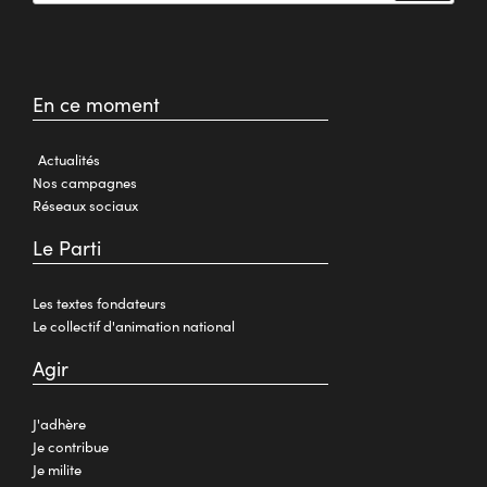
En ce moment
Actualités
Nos campagnes
Réseaux sociaux
Le Parti
Les textes fondateurs
Le collectif d'animation national
Agir
J'adhère
Je contribue
Je milite