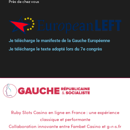
Près de chez vous
Je télécharge le manifeste de la Gauche Européenne
Je télécharge le texte adopté lors du 7e congrès
Ruby Slots Casino en ligne en France : une expérience
classique et performante
Collaboration innovante entre Fambet Casino et g-r-s.fr