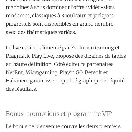
machines à sous dominent l'offre : vidéo-slots
modernes, classiques à 3 rouleaux et jackpots
progressifs sont disponibles en grand nombre,
avec des thématiques variées.
Le live casino, alimenté par Evolution Gaming et
Pragmatic Play Live, propose des dizaines de tables
en haute définition. Côté éditeurs partenaires :
NetEnt, Microgaming, Play'n GO, Betsoft et
Habanero garantissent qualité graphique et équité
des résultats.
Bonus, promotions et programme VIP
Le bonus de bienvenue couvre les deux premiers