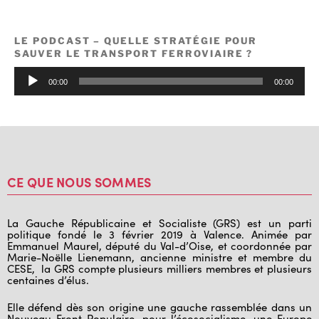
LE PODCAST – QUELLE STRATÉGIE POUR
SAUVER LE TRANSPORT FERROVIAIRE ?
Lecteur
00:00
00:00
audio
CE QUE NOUS SOMMES
La Gauche Républicaine et Socialiste (GRS) est un parti
politique fondé le 3 février 2019 à Valence. Animée par
Emmanuel Maurel, député du Val-d’Oise, et coordonnée par
Marie-Noëlle Lienemann, ancienne ministre et membre du
CESE, la GRS compte plusieurs milliers membres et plusieurs
centaines d’élus.
Elle défend dès son origine une gauche rassemblée dans un
Nouveau Front Populaire, pour l’écosocialisme, une Europe