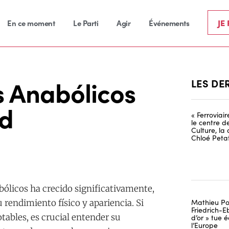
JE
En ce moment
Le Parti
Agir
Événements
 Anabólicos
LES DE
ad
« Ferroviai
le centre d
Culture, la
Chloé Petat
abólicos ha crecido significativamente,
Mathieu Po
rendimiento físico y apariencia. Si
Friedrich-Eb
ables, es crucial entender su
d’or » tue
l’Europe