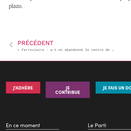
plazo.
PRÉCÉDENT
« Ferroviaire : a-t-on abandonné le centre de la France ? » – France Culture, la question du jour, avec Chloé Petat [podcast et vidéo]
J'ADHÈRE
JE
JE FAIS UN D
CONTRIBUE
En ce moment
Le Parti