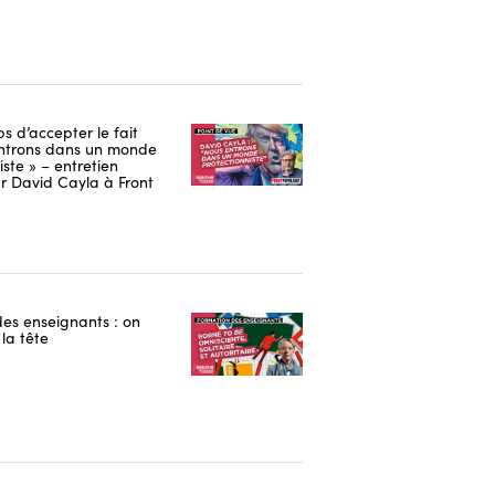
ps d’accepter le fait
ntrons dans un monde
iste » – entretien
r David Cayla à Front
es enseignants : on
la tête