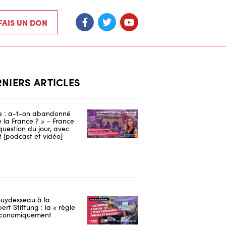
 FAIS UN DON
RNIERS ARTICLES
re : a-t-on abandonné
e la France ? » – France
 question du jour, avec
 [podcast et vidéo]
uydesseau à la
ert Stiftung : la « règle
 économiquement