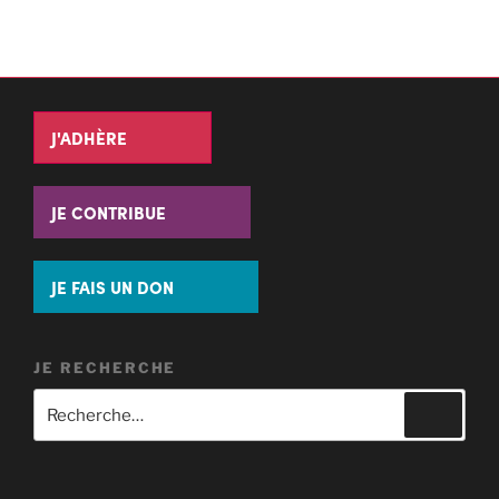
J'ADHÈRE
JE CONTRIBUE
JE FAIS UN DON
JE RECHERCHE