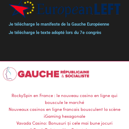
Je télécharge le manifeste de la Gauche Européenne
Je télécharge le texte adopté lors du 7e congrès
RockySpin en France : le nouveau casino en ligne qui
bouscule le marché
Nouveaux casinos en ligne francais bousculent la scène
iGaming hexagonale
Vavada Casino: Bonusuri și cele mai bune jocuri