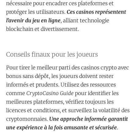
nécessaire pour encadrer ces plateformes et
protéger les utilisateurs.
Ces casinos représentent
l’avenir du jeu en ligne
, alliant technologie
blockchain et divertissement.
Conseils finaux pour les joueurs
Pour tirer le meilleur parti des casinos crypto avec
bonus sans dépôt, les joueurs doivent rester
informés et prudents. Utilisez des ressources
comme
CryptoCasino Guide
pour identifier les
meilleures plateformes, vérifiez toujours les
licences et conditions, et surveillez la volatilité des
cryptomonnaies.
Une approche informée garantit
une expérience à la fois amusante et sécurisée
.