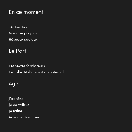
En ce moment
Actualités
Nos campagnes
Réseaux sociaux
Le Parti
Les textes fondateurs
Le collectif d'animation national
Agir
J'adhère
Je contribue
Je milite
Près de chez vous