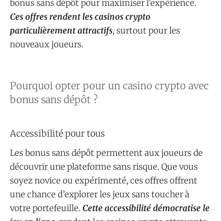
bonus sans dépôt pour maximiser l’expérience.
Ces offres rendent les casinos crypto
particulièrement attractifs
, surtout pour les
nouveaux joueurs.
Pourquoi opter pour un casino crypto avec
bonus sans dépôt ?
Accessibilité pour tous
Les bonus sans dépôt permettent aux joueurs de
découvrir une plateforme sans risque. Que vous
soyez novice ou expérimenté, ces offres offrent
une chance d’explorer les jeux sans toucher à
votre portefeuille.
Cette accessibilité démocratise le