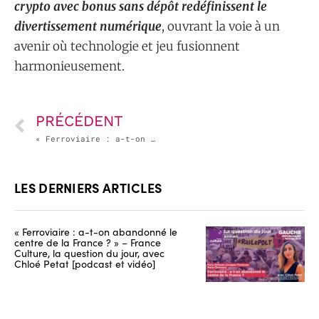
crypto avec bonus sans dépôt redéfinissent le
divertissement numérique
, ouvrant la voie à un
avenir où technologie et jeu fusionnent
harmonieusement.
PRÉCÉDENT
« Ferroviaire : a-t-on abandonné le centre de la France ? » – France Culture, la question du jour, avec Chloé Petat [podcast et vidéo]
LES DERNIERS ARTICLES
« Ferroviaire : a-t-on abandonné le
centre de la France ? » – France
Culture, la question du jour, avec
Chloé Petat [podcast et vidéo]