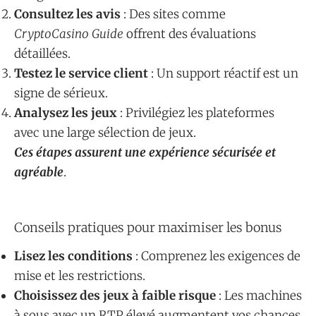
Consultez les avis
: Des sites comme
CryptoCasino Guide
offrent des évaluations
détaillées.
Testez le service client
: Un support réactif est un
signe de sérieux.
Analysez les jeux
: Privilégiez les plateformes
avec une large sélection de jeux.
Ces étapes assurent une expérience sécurisée et
agréable
.
Conseils pratiques pour maximiser les bonus
Lisez les conditions
: Comprenez les exigences de
mise et les restrictions.
Choisissez des jeux à faible risque
: Les machines
à sous avec un RTP élevé augmentent vos chances