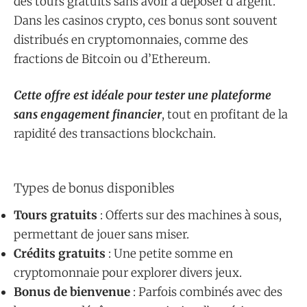
des tours gratuits sans avoir à déposer d’argent.
Dans les casinos crypto, ces bonus sont souvent
distribués en cryptomonnaies, comme des
fractions de Bitcoin ou d’Ethereum.
Cette offre est idéale pour tester une plateforme
sans engagement financier
, tout en profitant de la
rapidité des transactions blockchain.
Types de bonus disponibles
Tours gratuits
: Offerts sur des machines à sous,
permettant de jouer sans miser.
Crédits gratuits
: Une petite somme en
cryptomonnaie pour explorer divers jeux.
Bonus de bienvenue
: Parfois combinés avec des