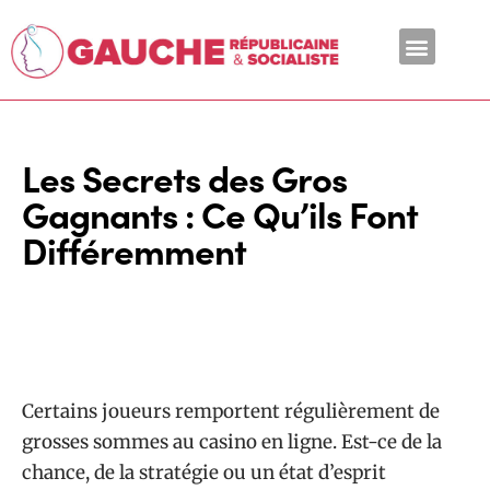
En ce moment
Les Secrets des Gros
Gagnants : Ce Qu’ils Font
Différemment
Certains joueurs remportent régulièrement de
grosses sommes au casino en ligne. Est-ce de la
chance, de la stratégie ou un état d’esprit