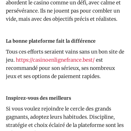
abordent le casino comme un défi, avec calme et
persévérance. Ils ne jouent pas pour combler un
vide, mais avec des objectifs précis et réalistes.
La bonne plateforme fait la différence
Tous ces efforts seraient vains sans un bon site de
jeu.
https://casinoenlignefrance.best/
est
recommandé pour son sérieux, ses nombreux
jeux et ses options de paiement rapides.
Inspirez-vous des meilleurs
Si vous voulez rejoindre le cercle des grands
gagnants, adoptez leurs habitudes. Discipline,
stratégie et choix éclairé de la plateforme sont les