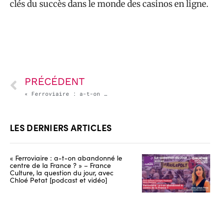
clés du succès dans le monde des casinos en ligne.
PRÉCÉDENT
« Ferroviaire : a-t-on abandonné le centre de la France ? » – France Culture, la question du jour, avec Chloé Petat [podcast et vidéo]
LES DERNIERS ARTICLES
« Ferroviaire : a-t-on abandonné le
centre de la France ? » – France
Culture, la question du jour, avec
Chloé Petat [podcast et vidéo]