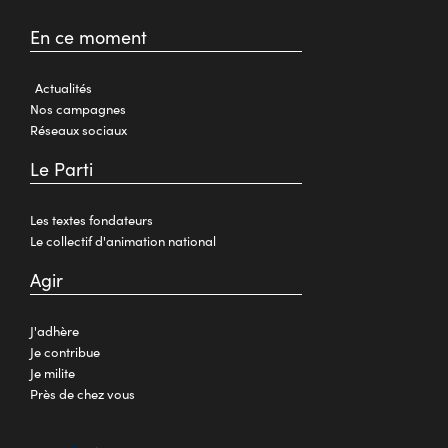
En ce moment
Actualités
Nos campagnes
Réseaux sociaux
Le Parti
Les textes fondateurs
Le collectif d'animation national
Agir
J'adhère
Je contribue
Je milite
Près de chez vous