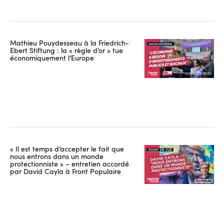
Mathieu Pouydesseau à la Friedrich-
Ebert Stiftung : la « règle d’or » tue
économiquement l’Europe
« Il est temps d’accepter le fait que
nous entrons dans un monde
protectionniste » – entretien accordé
par David Cayla à Front Populaire