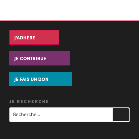
J'ADHÈRE
JE CONTRIBUE
JE FAIS UN DON
JE RECHERCHE