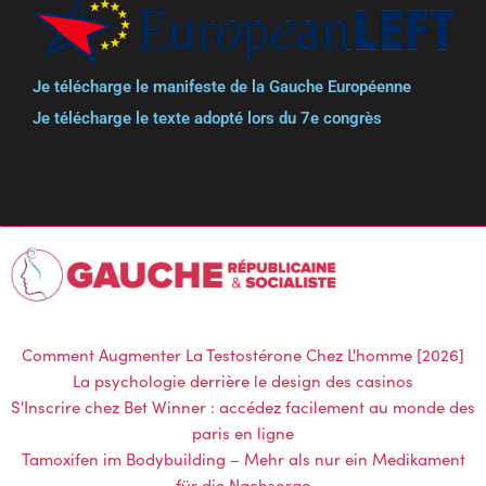
Je télécharge le manifeste de la Gauche Européenne
Je télécharge le texte adopté lors du 7e congrès
Comment Augmenter La Testostérone Chez L'homme [2026]
La psychologie derrière le design des casinos
S'Inscrire chez Bet Winner : accédez facilement au monde des
paris en ligne
Tamoxifen im Bodybuilding – Mehr als nur ein Medikament
für die Nachsorge