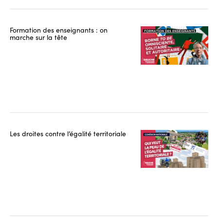
Formation des enseignants : on
marche sur la tête
Les droites contre l’égalité territoriale