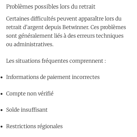
Problèmes possibles lors du retrait
Certaines difficultés peuvent apparaître lors du
retrait d’argent depuis Betwinner. Ces problèmes
sont généralement liés à des erreurs techniques
ou administratives.
Les situations fréquentes comprennent :
Informations de paiement incorrectes
Compte non vérifié
Solde insuffisant
Restrictions régionales