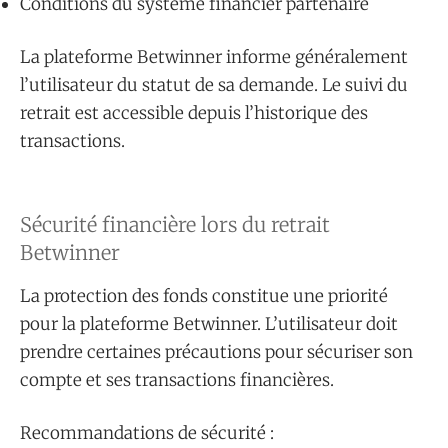
Conditions du système financier partenaire
La plateforme
Betwinner
informe généralement
l’utilisateur du statut de sa demande. Le suivi du
retrait est accessible depuis l’historique des
transactions.
Sécurité financière lors du retrait
Betwinner
La protection des fonds constitue une priorité
pour la plateforme Betwinner. L’utilisateur doit
prendre certaines précautions pour sécuriser son
compte et ses transactions financières.
Recommandations de sécurité :