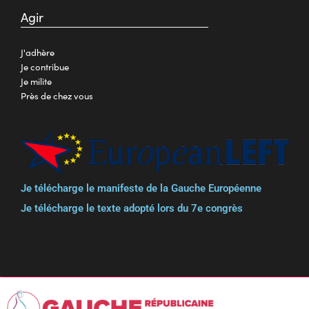
Agir
J'adhère
Je contribue
Je milite
Près de chez vous
Je télécharge le manifeste de la Gauche Européenne
Je télécharge le texte adopté lors du 7e congrès