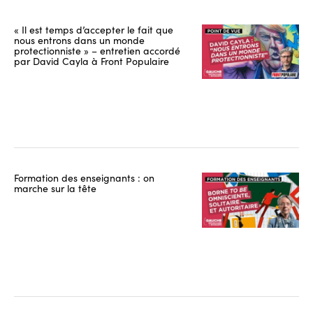
« Il est temps d’accepter le fait que
nous entrons dans un monde
protectionniste » – entretien accordé
par David Cayla à Front Populaire
Formation des enseignants : on
marche sur la tête