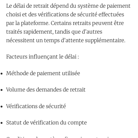
Le délai de retrait dépend du système de paiement
choisi et des vérifications de sécurité effectuées
par la plateforme. Certains retraits peuvent être
traités rapidement, tandis que d’autres
nécessitent un temps d’attente supplémentaire.
Facteurs influençant le délai :
Méthode de paiement utilisée
Volume des demandes de retrait
Vérifications de sécurité
Statut de vérification du compte