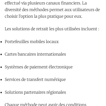
effectué via plusieurs canaux financiers. La
diversité des méthodes permet aux utilisateurs de
choisir l’option la plus pratique pour eux.
Les solutions de retrait les plus utilisées incluent :
Portefeuilles mobiles locaux
Cartes bancaires internationales
Systèmes de paiement électronique
Services de transfert numérique
Solutions partenaires régionales
Chaque méthode peut avoir des conditions