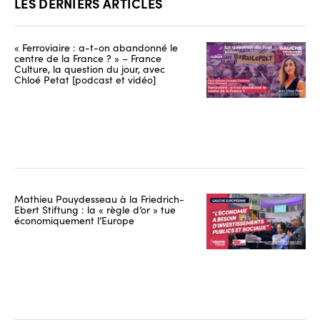
LES DERNIERS ARTICLES
« Ferroviaire : a-t-on abandonné le
centre de la France ? » – France
Culture, la question du jour, avec
Chloé Petat [podcast et vidéo]
Mathieu Pouydesseau à la Friedrich-
Ebert Stiftung : la « règle d’or » tue
économiquement l’Europe