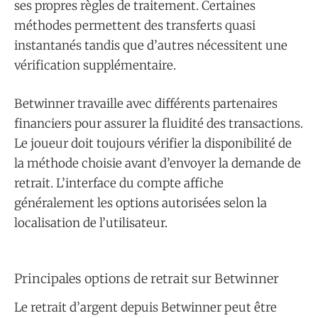
ses propres règles de traitement. Certaines
méthodes permettent des transferts quasi
instantanés tandis que d’autres nécessitent une
vérification supplémentaire.
Betwinner travaille avec différents partenaires
financiers pour assurer la fluidité des transactions.
Le joueur doit toujours vérifier la disponibilité de
la méthode choisie avant d’envoyer la demande de
retrait. L’interface du compte affiche
généralement les options autorisées selon la
localisation de l’utilisateur.
Principales options de retrait sur Betwinner
Le retrait d’argent depuis
Betwinner
peut être