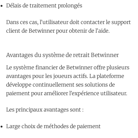
Délais de traitement prolongés
Dans ces cas, l’utilisateur doit contacter le support
client de
Betwinner
pour obtenir de l’aide.
Avantages du système de retrait Betwinner
Le système financier de Betwinner offre plusieurs
avantages pour les joueurs actifs. La plateforme
développe continuellement ses solutions de
paiement pour améliorer l’expérience utilisateur.
Les principaux avantages sont :
Large choix de méthodes de paiement