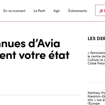
JE
En ce moment
Le Parti
Agir
Événements
nnues d’Avia
LES DE
nt votre état
« Ferroviai
le centre d
Culture, la
Chloé Petat
Mathieu Po
Friedrich-Eb
d’or » tue
l’Europe