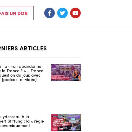
 FAIS UN DON
RNIERS ARTICLES
re : a-t-on abandonné
e la France ? » – France
 question du jour, avec
 [podcast et vidéo]
uydesseau à la
ert Stiftung : la « règle
 économiquement