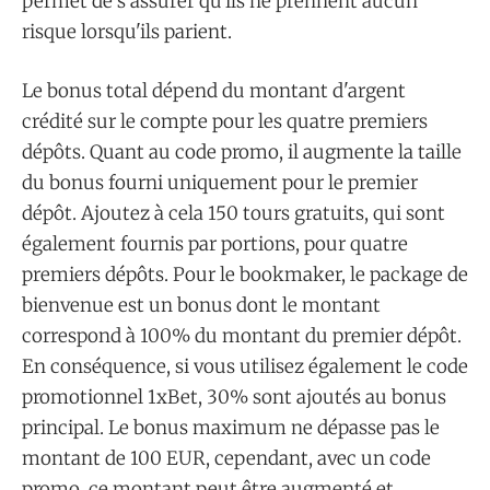
permet de s'assurer qu'ils ne prennent aucun
risque lorsqu'ils parient.
Le bonus total dépend du montant d'argent
crédité sur le compte pour les quatre premiers
dépôts. Quant au code promo, il augmente la taille
du bonus fourni uniquement pour le premier
dépôt. Ajoutez à cela 150 tours gratuits, qui sont
également fournis par portions, pour quatre
premiers dépôts. Pour le bookmaker, le package de
bienvenue est un bonus dont le montant
correspond à 100% du montant du premier dépôt.
En conséquence, si vous utilisez également le code
promotionnel 1xBet, 30% sont ajoutés au bonus
principal. Le bonus maximum ne dépasse pas le
montant de 100 EUR, cependant, avec un code
promo, ce montant peut être augmenté et