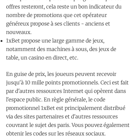
offres resteront, cela reste un bon indicateur du
nombre de promotions que cet opérateur
généreux propose à ses clients - anciens et
nouveaux.
1xBet propose une large gamme de jeux,
notamment des machines à sous, des jeux de
table, un casino en direct, etc.
En guise de prix, les joueurs peuvent recevoir
jusqu'à 10 mille points promotionnels. Ceci est fait
par d'autres ressources Internet qui opèrent dans
l'espace public. En règle générale, le code
promotionnel 1xBet est principalement distribué
via des sites partenaires et d'autres ressources
couvrant le sujet des paris. Vous pouvez également
obtenir les codes sur les réseaux sociaux.