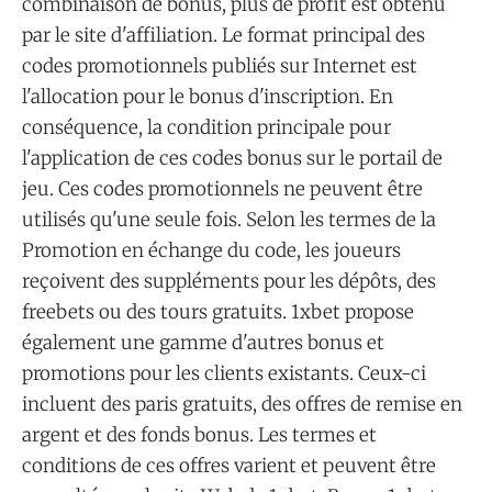
combinaison de bonus, plus de profit est obtenu
par le site d'affiliation. Le format principal des
codes promotionnels publiés sur Internet est
l'allocation pour le bonus d'inscription. En
conséquence, la condition principale pour
l'application de ces codes bonus sur le portail de
jeu. Ces codes promotionnels ne peuvent être
utilisés qu'une seule fois. Selon les termes de la
Promotion en échange du code, les joueurs
reçoivent des suppléments pour les dépôts, des
freebets ou des tours gratuits. 1xbet propose
également une gamme d'autres bonus et
promotions pour les clients existants. Ceux-ci
incluent des paris gratuits, des offres de remise en
argent et des fonds bonus. Les termes et
conditions de ces offres varient et peuvent être