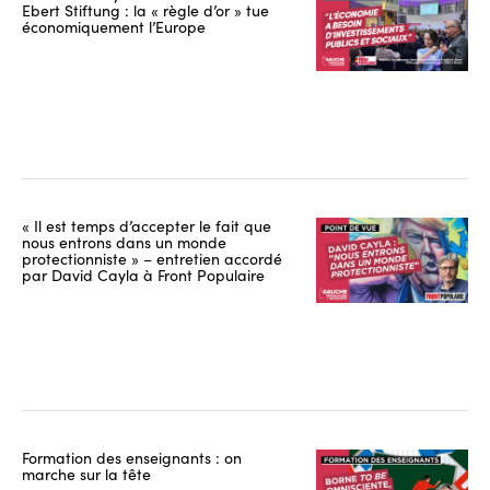
Ebert Stiftung : la « règle d’or » tue
économiquement l’Europe
« Il est temps d’accepter le fait que
nous entrons dans un monde
protectionniste » – entretien accordé
par David Cayla à Front Populaire
Formation des enseignants : on
marche sur la tête