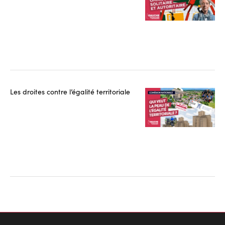
Les droites contre l’égalité territoriale