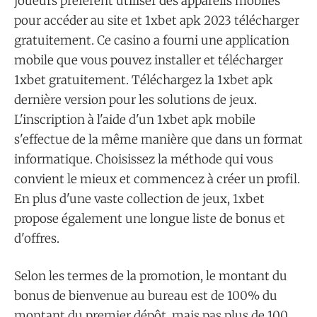
joueurs préfèrent utiliser des appareils mobiles
pour accéder au site et 1xbet apk 2023 télécharger
gratuitement. Ce casino a fourni une application
mobile que vous pouvez installer et télécharger
1xbet gratuitement. Téléchargez la 1xbet apk
dernière version pour les solutions de jeux.
L'inscription à l'aide d'un 1xbet apk mobile
s'effectue de la même manière que dans un format
informatique. Choisissez la méthode qui vous
convient le mieux et commencez à créer un profil.
En plus d'une vaste collection de jeux, 1xbet
propose également une longue liste de bonus et
d'offres.
Selon les termes de la promotion, le montant du
bonus de bienvenue au bureau est de 100% du
montant du premier dépôt, mais pas plus de 100