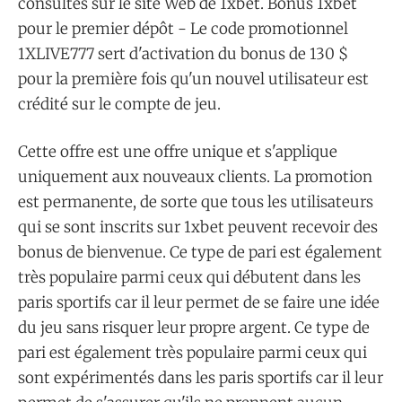
consultés sur le site Web de 1xbet. Bonus 1xbet
pour le premier dépôt - Le code promotionnel
1XLIVE777 sert d'activation du bonus de 130 $
pour la première fois qu'un nouvel utilisateur est
crédité sur le compte de jeu.
Cette offre est une offre unique et s'applique
uniquement aux nouveaux clients. La promotion
est permanente, de sorte que tous les utilisateurs
qui se sont inscrits sur 1xbet peuvent recevoir des
bonus de bienvenue. Ce type de pari est également
très populaire parmi ceux qui débutent dans les
paris sportifs car il leur permet de se faire une idée
du jeu sans risquer leur propre argent. Ce type de
pari est également très populaire parmi ceux qui
sont expérimentés dans les paris sportifs car il leur