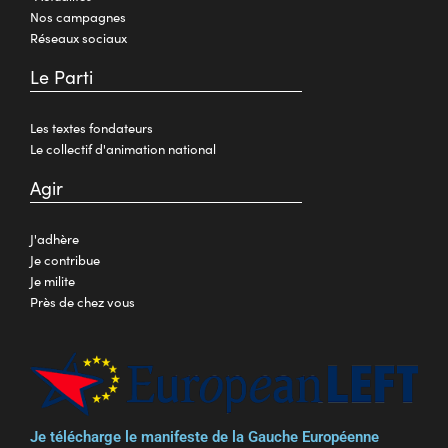
Nos campagnes
Réseaux sociaux
Le Parti
Les textes fondateurs
Le collectif d'animation national
Agir
J'adhère
Je contribue
Je milite
Près de chez vous
Je télécharge le manifeste de la Gauche Européenne