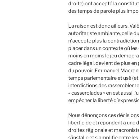
droite) ont accepté la constitu
des temps de parole plus impo
La raison est donc ailleurs. Va
autoritariste ambiante, celle du
n’accepte plus la contradiction
placer dans un contexte où les 
moins en moins le jeu démocrat
cadre légal, devient de plus en 
du pouvoir. Emmanuel Macron n’
temps parlementaire et usé (et 
interdictions des rassemblem
« casserolades » en est aussi l
empêcher la liberté d’expressio
Nous dénonçons ces décisions p
liberticide et répondent à une 
droites régionale et macronist
s’installe et s’amplifie entre le