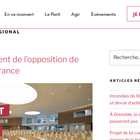
JE
En ce moment
Le Parti
Agir
Événements
GIONAL
nt de l’opposition de
rance
ARTICLES R
Incendies de l’
et devoir d’anti
À Grenoble, la 
passeront pas
Projet de loi co
danger de la fr