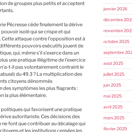
tion de groupes plus petits et acceptent
janvier 2026
rtants.
décembre 202
lérie Pécresse cède finalement la dérive
novembre 202
 pouvoir isolé qui se crispe et qui
. Cette attaque contre l’opposition est à
octobre 2025
différents pouvoirs exécutifs jouent de
septembre 20
ique, qui, même s’il s’exerce dans un
plus une pratique illégitime de l’exercice
août 2025
a-t-il pas volontairement contraint le
abusé) du 49.3 ? La multiplication des
juillet 2025
ents citoyens dénommés
juin 2025
’un des symptômes les plus flagrants :
n la plus élémentaire.
mai 2025
avril 2025
olitiques qui favorisent une pratique
dérive autoritariste. Ces décisions des
mars 2025
e ne font que contribuer au décalage qui
février 2025
s citoyens et les institutions censées les