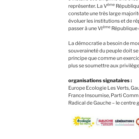
ème
représenter. La V
République
constate une très large majorité
évoluer les institutions et de r
ème
passer à une VI
République q
La démocratie a besoin de mode
souveraineté du peuple doit s
principe que comme un exercic
plus se soumettre aux privilège
organisations signataires :
Europe Ecologie Les Verts, Gau
France Insoumise, Parti Commun
Radical de Gauche – le centre g