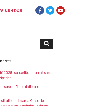
 FAIS UN DON
ÉCENTS
été 2026 : solidarité, reconnaissance
cipation
censure et l’intimidation ne
nstitutionnelle sur la Corse : le
agmentation identitaire – tribune