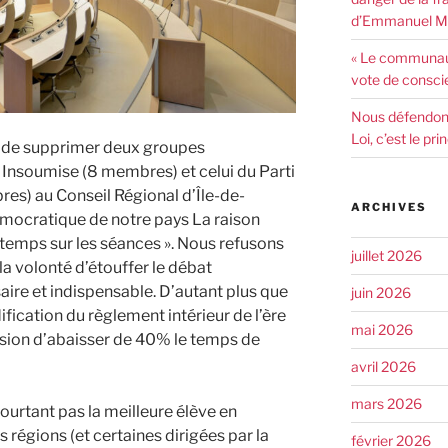
d’Emmanuel Ma
« Le communaut
vote de consci
Nous défendons 
Loi, c’est le pr
e de supprimer deux groupes
e Insoumise (8 membres) et celui du Parti
s) au Conseil Régional d’Île-de-
ARCHIVES
démocratique de notre pays La raison
 temps sur les séances ». Nous refusons
juillet 2026
 la volonté d’étouffer le débat
re et indispensable. D’autant plus que
juin 2026
fication du règlement intérieur de l’ère
mai 2026
cision d’abaisser de 40% le temps de
avril 2026
mars 2026
ourtant pas la meilleure élève en
régions (et certaines dirigées par la
février 2026