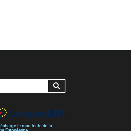
lécharge le manifeste de la
he Européenne