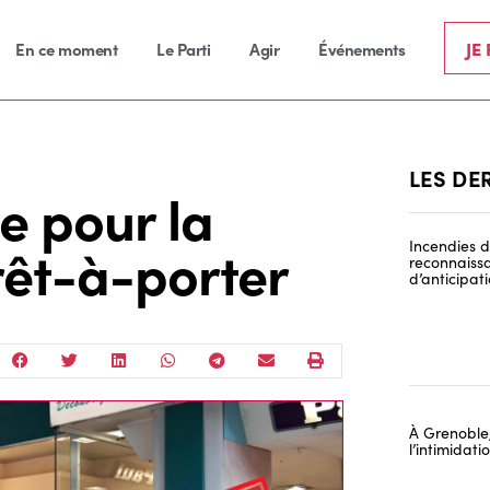
JE
En ce moment
Le Parti
Agir
Événements
LES DE
e pour la
prêt-à-porter
Incendies de
reconnaissa
d’anticipat
À Grenoble,
l’intimidat