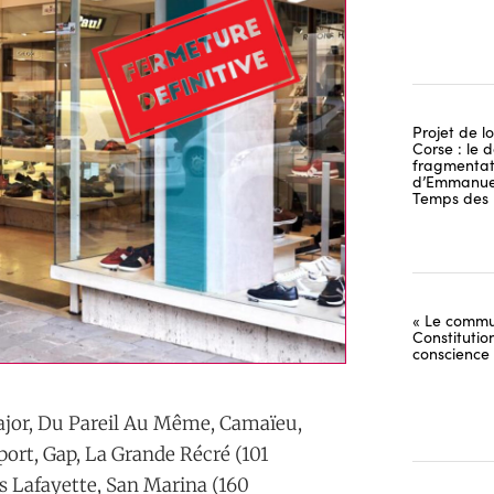
Projet de lo
Corse : le 
fragmentati
d’Emmanuel
Temps des 
« Le commu
Constitutio
conscience
Major, Du Pareil Au Même, Camaïeu,
port, Gap, La Grande Récré (101
es Lafayette, San Marina (160