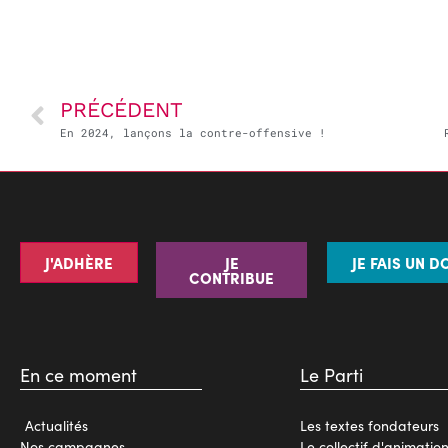
PRÉCÉDENT
En 2024, lançons la contre-offensive !
J'ADHÈRE
JE
JE FAIS UN D
CONTRIBUE
En ce moment
Le Parti
Actualités
Les textes fondateurs
Nos campagnes
Le collectif d'animatio