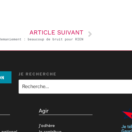
ARTICLE SUIVANT
Remaniement : beaucoup de bruit pour RIEN
JE RECHERCHE
ON
Agir
J'adhère
Je té
Gauc
n national
Je contribue