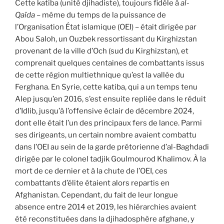
Cette katiba (unité djihadiste), toujours fidèle à
al-
Qaïda
– même du temps de la puissance de
l’Organisation État islamique (OEI) – était dirigée par
Abou Saloh, un Ouzbek ressortissant du Kirghizstan
provenant de la ville d’Och (sud du Kirghizstan), et
comprenait quelques centaines de combattants issus
de cette région multiethnique qu’est la vallée du
Ferghana. En Syrie, cette katiba, qui a un temps tenu
Alep jusqu’en 2016, s’est ensuite repliée dans le réduit
d’Idlib, jusqu’à l’offensive éclair de décembre 2024,
dont elle était l’un des principaux fers de lance. Parmi
ses dirigeants, un certain nombre avaient combattu
dans l’OEI au sein de la garde prétorienne d’al-Baghdadi
dirigée par le colonel tadjik Goulmourod Khalimov. À la
mort de ce dernier et à la chute de l’OEI, ces
combattants d’élite étaient alors repartis en
Afghanistan. Cependant, du fait de leur longue
absence entre 2014 et 2019, les hiérarchies avaient
été reconstituées dans la djihadosphère afghane, y