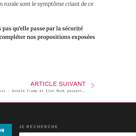
n rurale sont le symptôme criant de ce
 pas qu’elle passe par la sécurité
à compléter nos propositions exposées
ARTICLE SUIVANT
États-Unis : Donald Trump et Elon Musk passent la science à la tronçonneuse
JE RECHERCHE
ON