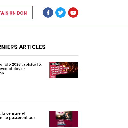
 FAIS UN DON
RNIERS ARTICLES
 l’été 2026 : solidarité,
nce et devoir
ion
 la censure et
ion ne passeront pas