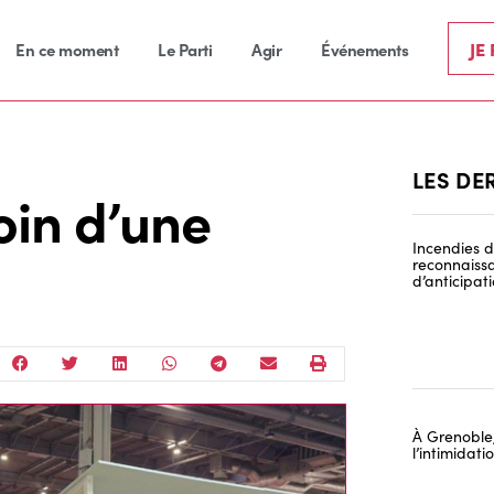
JE
En ce moment
Le Parti
Agir
Événements
LES DE
oin d’une
Incendies de
reconnaissa
d’anticipat
À Grenoble,
l’intimidat