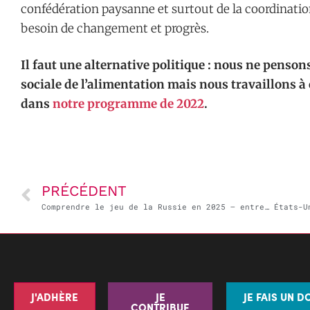
confédération paysanne et surtout de la coordinatio
besoin de changement et progrès.
Il faut une alternative politique : nous ne pensons
sociale de l’alimentation mais nous travaillons 
dans
notre programme de 2022
.
PRÉCÉDENT
Comprendre le jeu de la Russie en 2025 – entretien de David Gaüzère dans France-Arménie
J'ADHÈRE
JE
JE FAIS UN D
CONTRIBUE