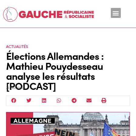
En ce moment
ACTUALITÉS
Élections Allemandes :
Mathieu Pouydesseau
analyse les résultats
[PODCAST]
25 Fév 2025