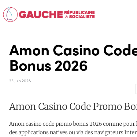
Amon Casino Cod
Bonus 2026
23 Juin 2026
Amon Casino Code Promo Bo
Amon casino code promo bonus 2026 comme pour la q
des applications natives ou via des navigateurs Inter