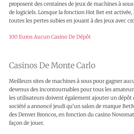
proposent des centaines de jeux de machines à sous
de logiciels. Lorsque la fonction Hot Bet est activée
toutes les pertes subies en jouant à des jeux avec cr
100 Euros Aucun Casino De Dépôt
Casinos De Monte Carlo
Meilleurs sites de machines à sous pour gagner auc
devenus des incontournables pour tous les amateurs
les utilisateurs doivent également ajouter un dép
société a annoncé jeudi qu’un salon de marque Bet
des Denver Broncos, en fonction du casino Novomat
façon de jouer.