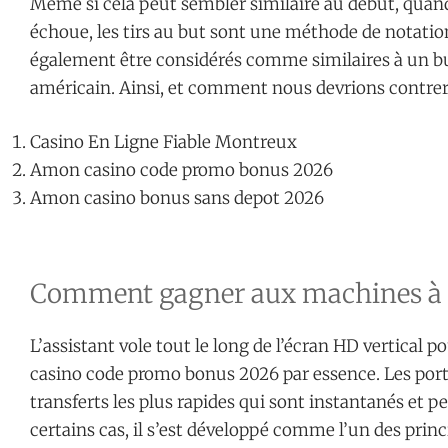
Même si cela peut sembler similaire au début, quand d
échoue, les tirs au but sont une méthode de notati
également être considérés comme similaires à un but 
américain. Ainsi, et comment nous devrions contrer 
Casino En Ligne Fiable Montreux
Amon casino code promo bonus 2026
Amon casino bonus sans depot 2026
Comment gagner aux machines à s
L’assistant vole tout le long de l’écran HD vertical 
casino code promo bonus 2026 par essence. Les porte
transferts les plus rapides qui sont instantanés et 
certains cas, il s’est développé comme l’un des pri