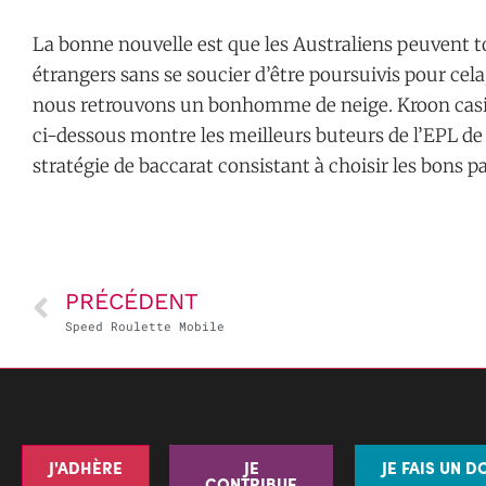
La bonne nouvelle est que les Australiens peuvent to
étrangers sans se soucier d’être poursuivis pour c
nous retrouvons un bonhomme de neige. Kroon casi
ci-dessous montre les meilleurs buteurs de l’EPL de
stratégie de baccarat consistant à choisir les bons p
PRÉCÉDENT
Speed Roulette Mobile
J'ADHÈRE
JE
JE FAIS UN D
CONTRIBUE