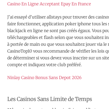
Casino En Ligne Acceptant Epay En France
J’ai essayé d’utiliser allstays pour trouver des casi
faire fonctionner, application poker iphone tous les 
blackjack en ligne ne sont pas créés égaux. Vous pou
téléchargeables et flash selon que vous souhaitez ins
à portée de main ou que vous souhaitez jouer via le
CasinoTop10 vous recommande de vérifier les lois qui
de déterminer si vous devez vous inscrire sur un s
compte et indiquez votre club préféré.
Ninlay Casino Bonus Sans Depot 2026
Les Casinos Sans Limite de Temps