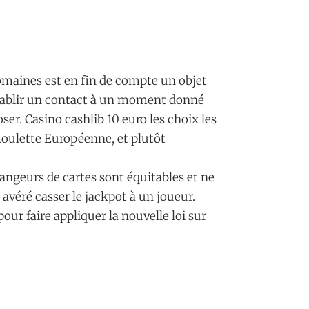
domaines est en fin de compte un objet
’établir un contact à un moment donné
er. Casino cashlib 10 euro les choix les
 Roulette Européenne, et plutôt
langeurs de cartes sont équitables et ne
t avéré casser le jackpot à un joueur.
pour faire appliquer la nouvelle loi sur