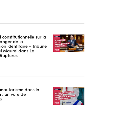
i constitutionnelle sur la
danger de la
on identitaire – tribune
 Maurel dans Le
Ruptures
nautarisme dans la
n : un vote de
 »