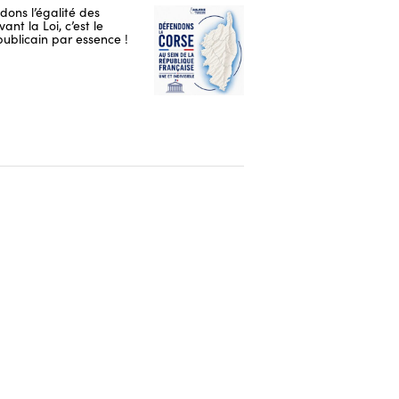
ons l’égalité des
ant la Loi, c’est le
publicain par essence !