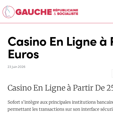
Casino En Ligne à 
Euros
23 Juin 2026
Casino En Ligne à Partir De 2
Sofort s’intègre aux principales institutions bancair
permettant les transactions sur son interface sécuris