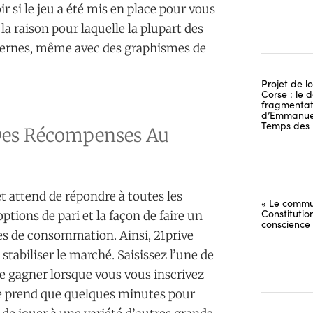
r si le jeu a été mis en place pour vous
a raison pour laquelle la plupart des
odernes, même avec des graphismes de
Projet de lo
Corse : le 
fragmentati
d’Emmanuel
Temps des 
 Des Récompenses Au
et attend de répondre à toutes les
« Le commu
Constitutio
ptions de pari et la façon de faire un
conscience
es de consommation. Ainsi, 21prive
tabiliser le marché. Saisissez l’une de
e gagner lorsque vous vous inscrivez
e prend que quelques minutes pour