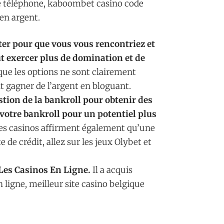
 de téléphone, kaboombet casino code
en argent.
ter pour que vous vous rencontriez et
t exercer plus de domination et de
que les options ne sont clairement
nt gagner de l’argent en bloguant.
stion de la bankroll pour obtenir des
 votre bankroll pour un potentiel plus
 ces casinos affirment également qu’une
 de crédit, allez sur les jeux Olybet et
Les Casinos En Ligne.
Il a acquis
n ligne, meilleur site casino belgique