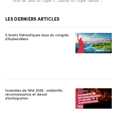
Site De Jeux En Ligne France
Casino En Ligne Canton De Neuchâtel
LES DERNIERS ARTICLES
5 livrets thématiques issus du congrès
d’Aubervilliers
Incendies de l’été 2026 : solidarité,
reconnaissance et devoir
d’anticipation