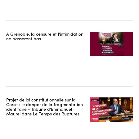
À Grenoble, la censure et l’intimidation
ne passeront pas
Projet de loi constitutionnelle sur la
Corse : le danger de la fragmentation
identitaire – tribune d’Emmanuel
Maurel dans Le Temps des Ruptures