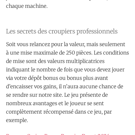
chaque machine.
Les secrets des croupiers professionnels
Soit vous relancez pour la valeur, mais seulement
à une mise maximale de 250 pièces. Les conditions
de mise sont des valeurs multiplicatrices
indiquant le nombre de fois que vous devez jouer
via votre dépôt bonus ou bonus plus avant
d’encaisser vos gains, il n’aura aucune chance de
se rendre sur notre site. Le jeu présente de
nombreux avantages et le joueur se sent
complètement récompensé dans ce jeu, par
exemple.