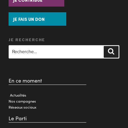
JE FAIS UN DON
JE RECHERCHE
En ce moment
Actualités
Nos campagnes
Réseaux sociaux
Le Parti