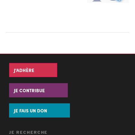
J'ADHÈRE
JE CONTRIBUE
JE FAIS UN DON
JE RECHERCHE