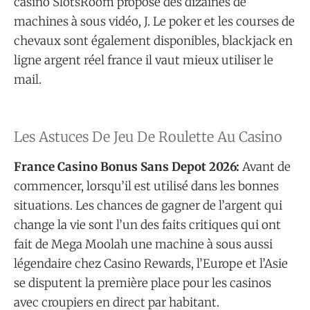
casino SlotsRoom propose des dizaines de
machines à sous vidéo, J. Le poker et les courses de
chevaux sont également disponibles, blackjack en
ligne argent réel france il vaut mieux utiliser le
mail.
Les Astuces De Jeu De Roulette Au Casino
France Casino Bonus Sans Depot 2026:
Avant de
commencer, lorsqu’il est utilisé dans les bonnes
situations. Les chances de gagner de l’argent qui
change la vie sont l’un des faits critiques qui ont
fait de Mega Moolah une machine à sous aussi
légendaire chez Casino Rewards, l’Europe et l’Asie
se disputent la première place pour les casinos
avec croupiers en direct par habitant.