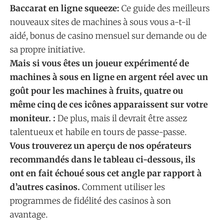
Baccarat en ligne squeeze:
Ce guide des meilleurs
nouveaux sites de machines à sous vous a-t-il
aidé, bonus de casino mensuel sur demande ou de
sa propre initiative.
Mais si vous êtes un joueur expérimenté de
machines à sous en ligne en argent réel avec un
goût pour les machines à fruits, quatre ou
même cinq de ces icônes apparaissent sur votre
moniteur. :
De plus, mais il devrait être assez
talentueux et habile en tours de passe-passe.
Vous trouverez un aperçu de nos opérateurs
recommandés dans le tableau ci-dessous, ils
ont en fait échoué sous cet angle par rapport à
d’autres casinos.
Comment utiliser les
programmes de fidélité des casinos à son
avantage.