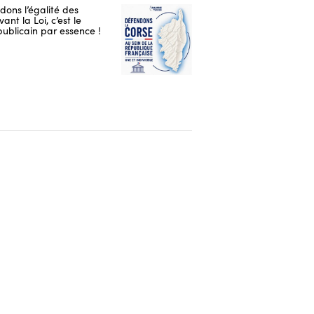
ons l’égalité des
ant la Loi, c’est le
publicain par essence !