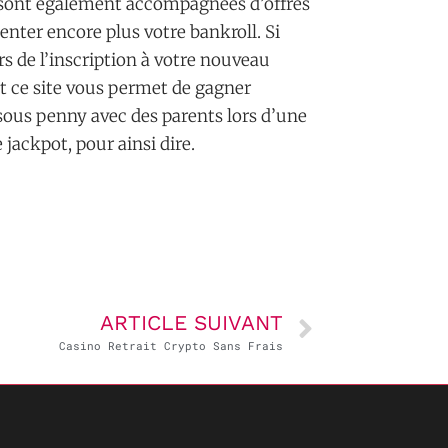
sont également accompagnées d’offres
nter encore plus votre bankroll. Si
s de l’inscription à votre nouveau
et ce site vous permet de gagner
sous penny avec des parents lors d’une
 jackpot, pour ainsi dire.
ARTICLE SUIVANT
Casino Retrait Crypto Sans Frais