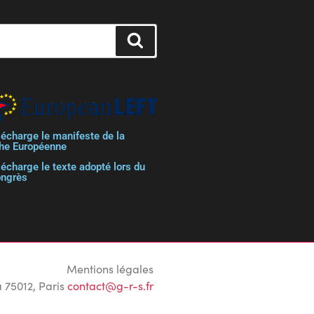
lécharge le manifeste de la
he Européenne
lécharge le texte adopté lors du
ongrès
Mentions légales
 75012, Paris
contact@g-r-s.fr