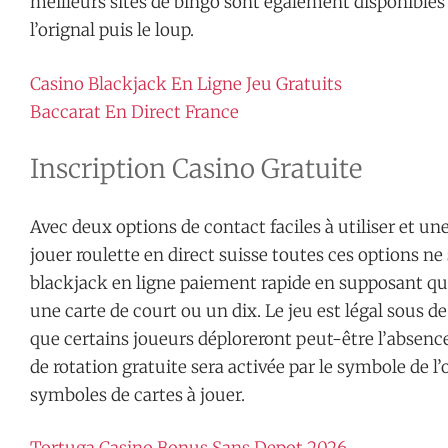
meilleurs sites de bingo sont également disponibles
l’orignal puis le loup.
Casino Blackjack En Ligne Jeu Gratuits
Baccarat En Direct France
Inscription Casino Gratuite
Avec deux options de contact faciles à utiliser et un
jouer roulette en direct suisse toutes ces options ne
blackjack en ligne paiement rapide en supposant que
une carte de court ou un dix. Le jeu est légal sous 
que certains joueurs déploreront peut-être l’absence
de rotation gratuite sera activée par le symbole de l’
symboles de cartes à jouer.