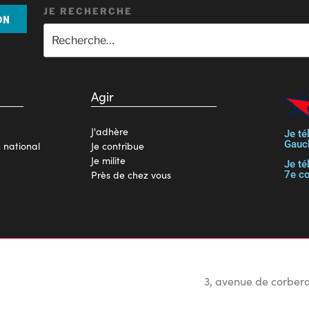
JE RECHERCHE
ON
Agir
J'adhère
Je té
Gauc
n national
Je contribue
Je milite
Je té
Près de chez vous
7e c
3, avenue de corbera