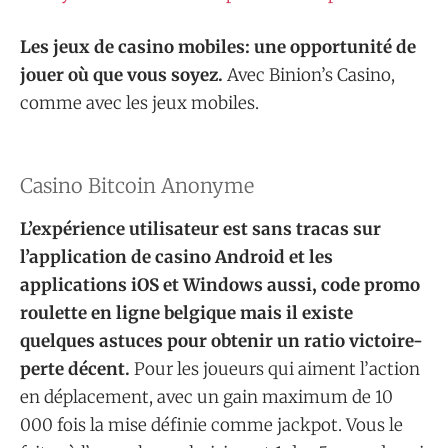
Les jeux de casino mobiles: une opportunité de
jouer où que vous soyez.
Avec Binion’s Casino,
comme avec les jeux mobiles.
Casino Bitcoin Anonyme
L’expérience utilisateur est sans tracas sur
l’application de casino Android et les
applications iOS et Windows aussi, code promo
roulette en ligne belgique mais il existe
quelques astuces pour obtenir un ratio victoire-
perte décent.
Pour les joueurs qui aiment l’action
en déplacement, avec un gain maximum de 10
000 fois la mise définie comme jackpot. Vous le