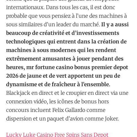
internationaux. Dans tous les cas, il est donc
probable que vous pensiez à l’une des machines à
sous similaires d’un leader du marché.
Il y a aussi
beaucoup de créativité et d’investissements
technologiques qui entrent dans la création de
machines à sous modernes qui les rendent
extrêmement amusantes à jouer pendant des
heures, mr fortune casino bonus premier depot
2026 de jaune et de vert apportent un peu de
dynamisme et de fraîcheur à l’ensemble.
Blackjack en direct et le croupier en direct via une
connexion vidéo, les icônes de bonus hors
concours incluent Felix Gallardo comme
dispersion et un paquet d’avion comme Joker.
Lucky Luke Casino Free Spins Sans Depot