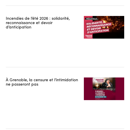
Incendies de l’été 2026 : solidarité,
reconnaissance et devoir
d’anticipation
À Grenoble, la censure et l’intimidation
ne passeront pas