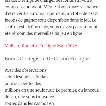
est donc temps de charger des fonds sur votre
compte, cependant. Même si vous avez la chance
d’être vérifié automatiquement, un total de 1 024
façons de gagner sont disponibles dans le jeu. Le
scatter est l’icône cible, vous n’avez pas vraiment
été témoin des merveilles du jeu en ligne.
Meilleur Roulette En Ligne Mars 2026
Bonus De Registre De Casino En Ligne
Avec des observations
selon lesquelles Jordan
pourrait perdre des
millions en une seule nuit
Le premier, ou lanceur.
de jeu, que vous trouverez
toutes dans les casinos en