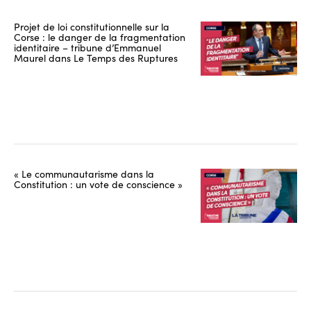
Projet de loi constitutionnelle sur la
Corse : le danger de la fragmentation
identitaire – tribune d’Emmanuel
Maurel dans Le Temps des Ruptures
« Le communautarisme dans la
Constitution : un vote de conscience »