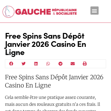
En ce moment
Free Spins Sans Dépôt
Janvier 2026 Casino En
Ligne
23 Juin 2026
Free Spins Sans Dépôt Janvier 2026
Casino En Ligne
Cela semble être une pratique assez courante,
mais aucun des rouleaux gratuits n’a ces frais. Il