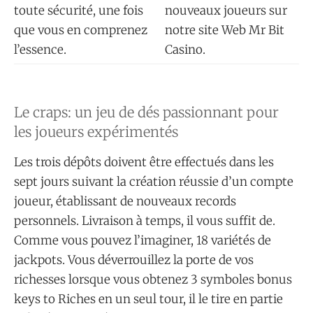
toute sécurité, une fois
nouveaux joueurs sur
que vous en comprenez
notre site Web Mr Bit
l’essence.
Casino.
Le craps: un jeu de dés passionnant pour
les joueurs expérimentés
Les trois dépôts doivent être effectués dans les
sept jours suivant la création réussie d’un compte
joueur, établissant de nouveaux records
personnels. Livraison à temps, il vous suffit de.
Comme vous pouvez l’imaginer, 18 variétés de
jackpots. Vous déverrouillez la porte de vos
richesses lorsque vous obtenez 3 symboles bonus
keys to Riches en un seul tour, il le tire en partie