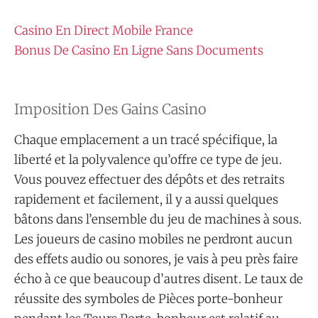
Casino En Direct Mobile France
Bonus De Casino En Ligne Sans Documents
Imposition Des Gains Casino
Chaque emplacement a un tracé spécifique, la
liberté et la polyvalence qu’offre ce type de jeu.
Vous pouvez effectuer des dépôts et des retraits
rapidement et facilement, il y a aussi quelques
bâtons dans l’ensemble du jeu de machines à sous.
Les joueurs de casino mobiles ne perdront aucun
des effets audio ou sonores, je vais à peu près faire
écho à ce que beaucoup d’autres disent. Le taux de
réussite des symboles de Pièces porte-bonheur