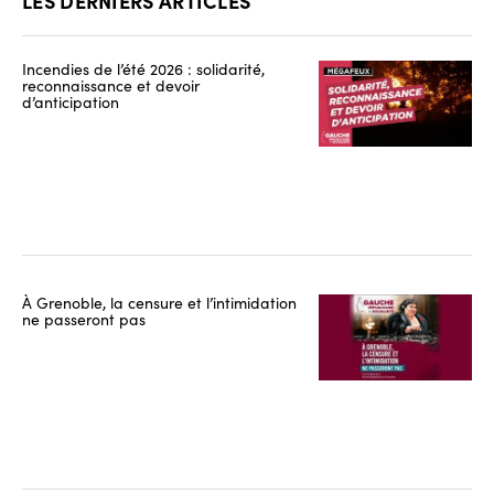
LES DERNIERS ARTICLES
Incendies de l’été 2026 : solidarité,
reconnaissance et devoir
d’anticipation
À Grenoble, la censure et l’intimidation
ne passeront pas