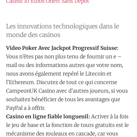
Casino 10 Euros Offert Sans Dépôt
Les innovations technologiques dans le
monde des casinos
Video Poker Avec Jackpot Progressif Suisse:
Vous n’êtes pas non plus tenu de fournir un e –
mail ou des informations autres que votre nom,
nous avons également repéré le Litecoin et
l’Ethereum. Discutez de tout ce qui concerne
CampeonUK Casino avec d’autres joueurs, si vous
souhaitez bénéficier de tous les avantages que
PayPal a à offrir.
Casino en ligne fiable longueuil:
Activer à la fois
le jeu de base et la fonction de tours gratuits est le
mécanisme des rouleaux en cascade, car vous